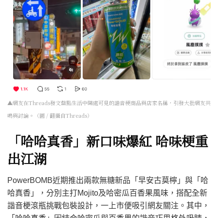
▲網友在Threads發文盤點生活中隨處可見的諧音梗商品與店家名稱，引發大批網友共
鳴與討論。（圖 / 翻攝自Threads）
「哈哈真香」新口味爆紅 哈味梗重
出江湖
PowerBOMB近期推出兩款無糖新品「早安古莫檸」與「哈
哈真香」，分別主打Mojito及哈密瓜百香果風味，搭配全新
諧音梗滾瓶挑戰包裝設計，一上市便吸引網友關注。其中，