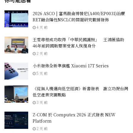
你可能想看
2026 ASCO | 富馬酸侖博替尼(A400/EP0031)治療
RET融合陽性NSCLC的關鍵研究數據發佈
4 天 前
王雯尋根成功取得「中華民國護照」 王鴻薇協助
46年前跨國販嬰案受害人恢復身分
2 天 前
小米發佈全新準旗艦 Xiaomi 17T Series
5 天 前
《從無人機邁向低空經濟》新書發表 謝立功揭台灣
低空產業突圍戰略
3 天 前
Z-COM 於 Computex 2026 正式發表 NEW
Platform
2 天 前