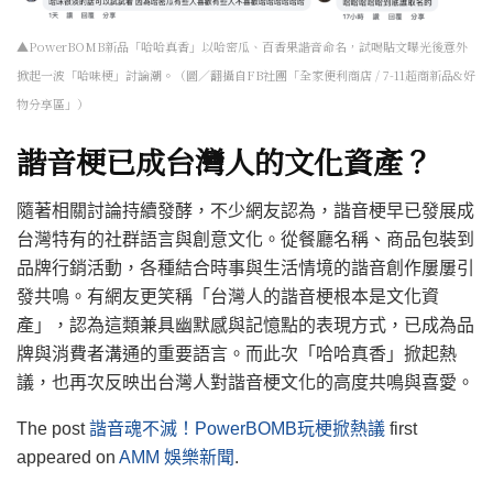
▲PowerBOMB新品「哈哈真香」以哈密瓜、百香果諧音命名，試喝貼文曝光後意外
掀起一波「哈味梗」討論潮。（圖／翻攝自FB社團「全家便利商店 / 7-11超商新品&好
物分享區」）
諧音梗已成台灣人的文化資產？
隨著相關討論持續發酵，不少網友認為，諧音梗早已發展成
台灣特有的社群語言與創意文化。從餐廳名稱、商品包裝到
品牌行銷活動，各種結合時事與生活情境的諧音創作屢屢引
發共鳴。有網友更笑稱「台灣人的諧音梗根本是文化資
產」，認為這類兼具幽默感與記憶點的表現方式，已成為品
牌與消費者溝通的重要語言。而此次「哈哈真香」掀起熱
議，也再次反映出台灣人對諧音梗文化的高度共鳴與喜愛。
The post
諧音魂不滅！PowerBOMB玩梗掀熱議
first
appeared on
AMM 娛樂新聞
.