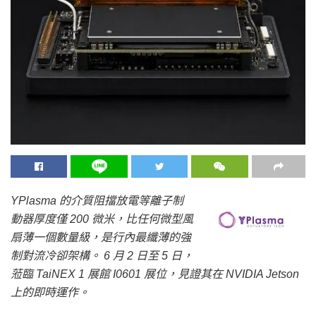
YPlasma 的介質阻擋放電等離子制
動器厚度僅 200 微米，比任何微型風
扇薄一個數量級，是行內最纖薄的強
制對流冷卻架構。 6 月 2 日至 5 日，
蒞臨 TaiNEX 1 展館 I0601 展位，見證其在 NVIDIA Jetson
上的即時運作。