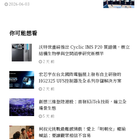
2026-06-03
你可能想看
沃特世重磅推出 Cyclic IMS P20 質譜儀，樹立
結構生物學與空間組學研究新標竿
2 天 前
宏芯宇在台北國際電腦展上發布自主研發的
HG2325 UFS控制器及全系列存儲解決方案
2 天 前
創想三維登陸港股：首發KliTek技術，確立全
場景生態
5 天 前
柯叔元挑戰最難感情戲！愛上「明朝女」韓瑜
喊話：要讓觀眾相信不容易