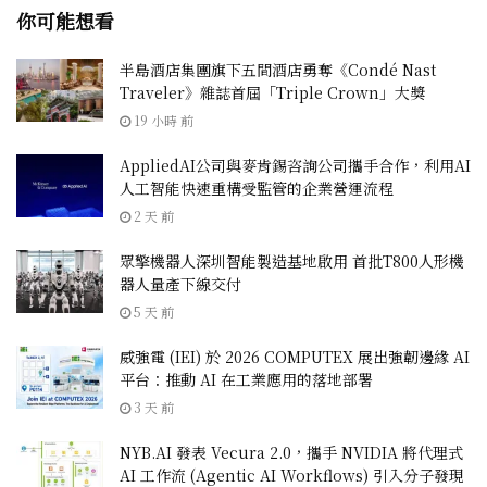
你可能想看
半島酒店集團旗下五間酒店勇奪《Condé Nast
Traveler》雜誌首屆「Triple Crown」大獎
19 小時 前
AppliedAI公司與麥肯錫咨詢公司攜手合作，利用AI
人工智能快速重構受監管的企業營運流程
2 天 前
眾擎機器人深圳智能製造基地啟用 首批T800人形機
器人量產下線交付
5 天 前
威強電 (IEI) 於 2026 COMPUTEX 展出強韌邊緣 AI
平台：推動 AI 在工業應用的落地部署
3 天 前
NYB.AI 發表 Vecura 2.0，攜手 NVIDIA 將代理式
AI 工作流 (Agentic AI Workflows) 引入分子發現