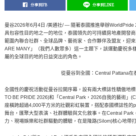
分享到FB
分享到LINE
曼谷
2026年6月4日
/美通社/ — 隨著泰國推進舉辦WorldPr
具包容性目的地之一的地位，泰國領先的可持續房地產開發商、被譽為
範圍內聯合社群、全球品牌、藝術家、合作夥伴及盟友，迎來「Pri
ARE MANY」（我們人數眾多）這一主題下，該運動慶祝
屬的全球目的地的日益突出的角色。
從曼谷到全國：Central Patt
全國性的慶祝活動從曼谷拉開序幕，設有兩大標誌性驕傲地標——「centra
TO BE PRIDE 2026)和「Central Park，2026自我的藝術」(Cent
座橫跨超過4,000平方米的壯觀彩虹裝置，搭配泰國標誌性的p
舞台，匯聚大型表演、社群體驗與文化敘事。在Central P
力、現場娛樂和社群驅動的體驗，在是隆路(Silom)核心地