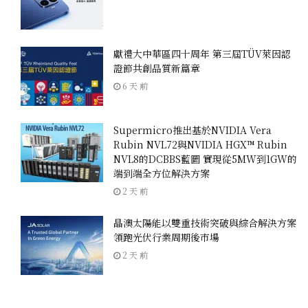
獻禮大中華區四十周年 第三屆TÜV萊因認
證節共創品質新篇章
6 天 前
Supermicro推出基於NVIDIA Vera
Rubin NVL72與NVIDIA HGX™ Rubin
NVL8的DCBBS藍圖 實現從5MW到1GW的
端到端全方位解決方案
2 天 前
晶澳太陽能以雙重技術突破與綜合解決方案
領跑光伏行業周期後市場
2 天 前