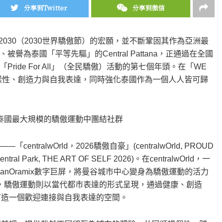
分享到Twitter
分享到微信
ide 2030（2030世界驕傲節）的宏願，並不斷鞏固其作為亞洲最
泰國「平等先驅」的Central Pattana，正通過在全國
de For All」（全民驕傲）活動的第七個年頭。在「WE
多樣性、創造力與自我表達，同時強化泰國作為一個人人皆可歸
ana在泰國最大規模的驕傲運動中團結社群
lwOrld，2026驕傲自豪」(centralwOrld, PROUD
ral Park, THE ART OF SELF 2026)。在centralwOrld，一
anOramix數字巨屏，將曼谷城市中心變身為驕傲運動的活力
ark，驕傲運動則以當代都市表達的形式呈現，通過健康、創造
帶打造一個歡迎連接與自我表達的空間。