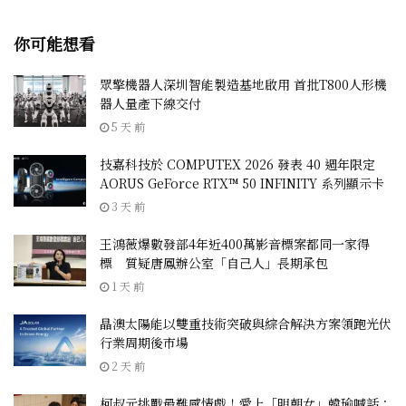
你可能想看
眾擎機器人深圳智能製造基地啟用 首批T800人形機
器人量產下線交付
5 天 前
技嘉科技於 COMPUTEX 2026 發表 40 週年限定
AORUS GeForce RTX™ 50 INFINITY 系列顯示卡
3 天 前
王鴻薇爆數發部4年近400萬影音標案都同一家得
標 質疑唐鳳辦公室「自己人」長期承包
1 天 前
晶澳太陽能以雙重技術突破與綜合解決方案領跑光伏
行業周期後市場
2 天 前
柯叔元挑戰最難感情戲！愛上「明朝女」韓瑜喊話：