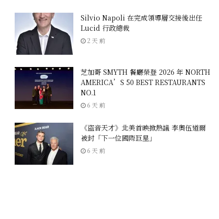
Silvio Napoli 在完成領導層交接後出任
Lucid 行政總裁
2 天 前
芝加哥 SMYTH 餐廳榮登 2026 年 NORTH
AMERICA’S 50 BEST RESTAURANTS
NO.1
6 天 前
《盜音天才》北美首映掀熱議 李奧伍道爾
被封「下一位國際巨星」
6 天 前