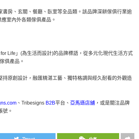
廳、居家書房、玄關、餐廳、臥室等全品類。該品牌深耕傢俱行業逾
庭供應室內外各類傢俱產品。
for Life
」
(為生活而設計)的品牌標語，從多元化現代生活方式
傢俱產品。
新系列堅持原創設計，融匯精湛工藝、獨特格調與經久耐看的外觀造
gns.com
、Tribesigns
B2B
平台、
亞馬遜店舖
，或是關注品牌
賬號。
Tweet
分享