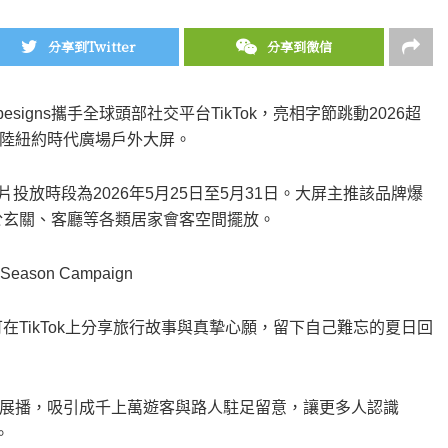
分享到Twitter
分享到微信
esigns攜手全球頭部社交平台TikTok，亮相字節跳動2026超
宣傳片登陸紐約時代廣場戶外大屏。
宣傳片投放時段為2026年5月25日至5月31日。大屏主推該品牌爆
於玄關、客廳等各類居家會客空間擺放。
h Season Campaign
在TikTok上分享旅行故事與真摯心願，留下自己難忘的夏日回
展播，吸引成千上萬遊客與路人駐足留意，讓更多人認識
。