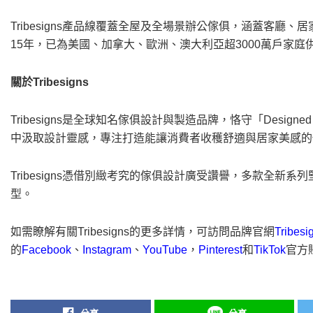
Tribesigns產品線覆蓋全屋及全場景辦公傢俱，涵蓋客
15年，已為美國、加拿大、歐洲、澳大利亞超3000萬戶家
關於
Tribesigns
Tribesigns是全球知名傢俱設計與製造品牌，恪守
「
Designed 
中汲取設計靈感，專注打造能讓消費者收穫舒適與居家美感的
Tribesigns憑借別緻考究的傢俱設計廣受讚譽，多款全
型。
如需瞭解有關Tribesigns的更多詳情，可訪問品牌官網
Tribesi
的
Facebook
、
Instagram
、
YouTube
，
Pinterest
和
TikTok
官方
分享
分享