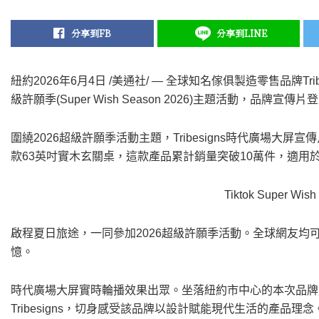
分享到FB
分享到LINE
紐約
2026年6月4日
/美通社/ — 全球知名傢俱製造零售品牌Trib
級許願季(Super Wish Season 2026)主題活動，品牌
圍繞2026超級許願季活動主題，Tribesigns時代廣場大屏
款63英吋實木玄關桌，這款產品累計銷量突破10萬件，適用
Tiktok Super Wis
啟程夏日旅途，一同參加2026超級許願季活動。全球網友均可
憶。
時代廣場大屏實時輪播效果出眾。坐落紐約市中心的本次品牌
Tribesigns，切身感受該品牌以設計賦能現代生活的產品理念