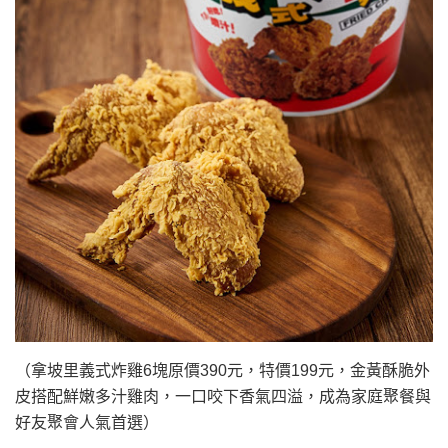
（拿坡里義式炸雞6塊原價390元，特價199元，金黃酥脆外
皮搭配鮮嫩多汁雞肉，一口咬下香氣四溢，成為家庭聚餐與
好友聚會人氣首選）