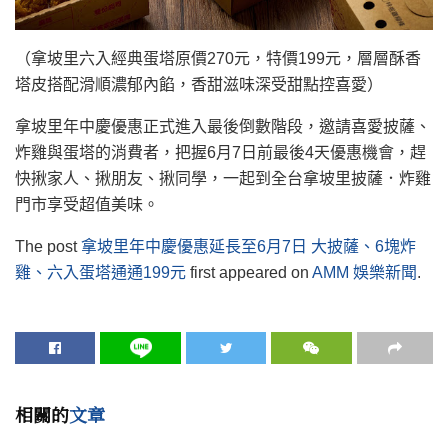
（拿坡里六入經典蛋塔原價270元，特價199元，層層酥香
塔皮搭配滑順濃郁內餡，香甜滋味深受甜點控喜愛）
拿坡里年中慶優惠正式進入最後倒數階段，邀請喜愛披薩、
炸雞與蛋塔的消費者，把握6月7日前最後4天優惠機會，趕
快揪家人、揪朋友、揪同學，一起到全台拿坡里披薩．炸雞
門市享受超值美味。
The post
拿坡里年中慶優惠延長至6月7日 大披薩、6塊炸
雞、六入蛋塔通通199元
first appeared on
AMM 娛樂新聞
.
相關的
文章