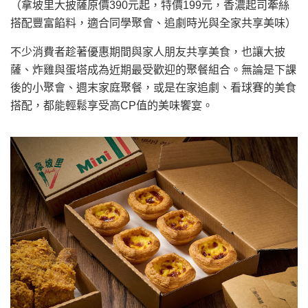
（拿坡里大披薩原價390元起，特價199元，香濃起司牽絲
搭配豐富餡料，適合同學聚會、追劇時光與全家共享美味）
不少消費者趁著優惠期間與家人朋友共享美食，也讓大披
薩、炸雞與蛋塔成為近期最受歡迎的聚餐組合。無論是下課
後的小聚會、週末家庭聚餐，或是在家追劇、看球賽的美食
搭配，都能輕鬆享受高CP值的美味饗宴。