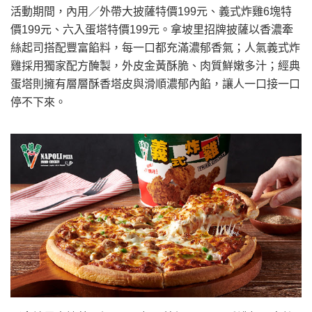
活動期間，內用／外帶大披薩特價199元、義式炸雞6塊特
價199元、六入蛋塔特價199元。拿坡里招牌披薩以香濃牽
絲起司搭配豐富餡料，每一口都充滿濃郁香氣；人氣義式炸
雞採用獨家配方醃製，外皮金黃酥脆、肉質鮮嫩多汁；經典
蛋塔則擁有層層酥香塔皮與滑順濃郁內餡，讓人一口接一口
停不下來。