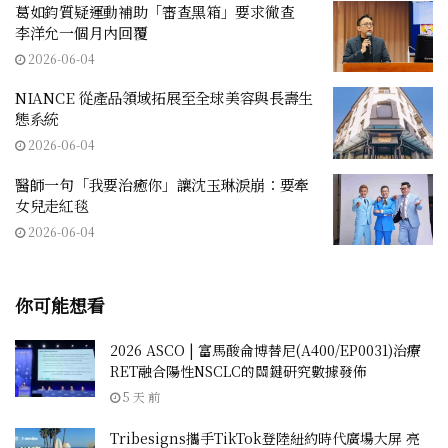
葛如鈞質疑運動補助「審查黑箱」要求徹查
李洋允一個月內回覆
2026-06-04
NIANCE 從產品領域拓展至全球美容與長壽生
態系統
2026-06-04
醫師一句「我要治癒你」讓沈玉琳淚崩：要牽
女兒走紅毯
2026-06-04
你可能想看
2026 ASCO | 富馬酸侖博替尼(A400/EP0031)治療
RET融合陽性NSCLC的關鍵研究數據發佈
5 天 前
Tribesigns攜手TikTok登陸紐約時代廣場大屏 亮