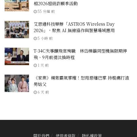
相2026超級許願季活動
55 分鐘 前
艾思通科技舉辦「ASTROS Wireless Day
2026」，聚焦 AI 無線協作與智慧場域應用
5 小時 前
T-34C失事釀飛官殉職 林岱樺籲同型機無限期停
飛、9月前提汰換時程
1 天 前
《家業》楊紫霸氣掌權！怒甩惡嬸巴掌 持棍痛打渣
男姑父
6 天 前
關於我們
使用者條款
隱私權政策