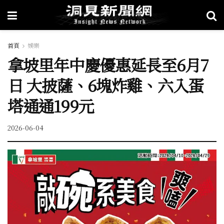
首頁
娛樂
拿坡里年中慶優惠延長至6月7
日 大披薩、6塊炸雞、六入蛋
塔通通199元
2026-06-04