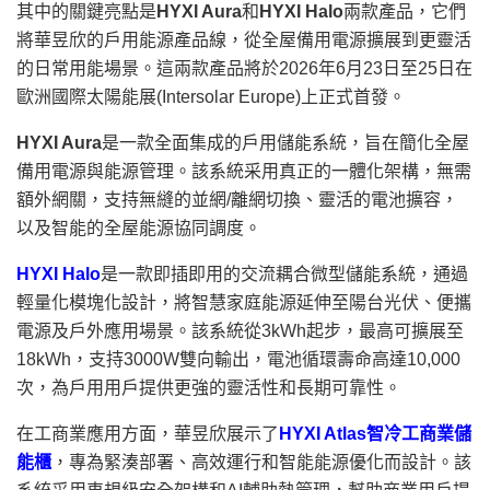
其中的關鍵亮點是
HYXI Aura
和
HYXI Halo
兩款產品，它們
將華昱欣的戶用能源產品線，從全屋備用電源擴展到更靈活
的日常用能場景。這兩款產品將於2026年6月23日至25日在
歐洲國際太陽能展(Intersolar Europe)上正式首發。
HYXI Aura
是一款全面集成的戶用儲能系統，旨在簡化全屋
備用電源與能源管理。該系統采用真正的一體化架構，無需
額外網關，支持無縫的並網/離網切換、靈活的電池擴容，
以及智能的全屋能源協同調度。
HYXI Halo
是一款即插即用的交流耦合微型儲能系統，通過
輕量化模塊化設計，將智慧家庭能源延伸至陽台光伏、便攜
電源及戶外應用場景。該系統從3kWh起步，最高可擴展至
18kWh，支持3000W雙向輸出，電池循環壽命高達10,000
次，為戶用用戶提供更強的靈活性和長期可靠性。
在工商業應用方面，華昱欣展示了
HYXI Atlas智冷工商業儲
能櫃
，專為緊湊部署、高效運行和智能能源優化而設計。該