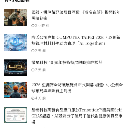
國毅、姚淳耀兄弟反目互毆 《成名在望》揭開18年
黑暗祕密
2 小時 前
陶氏公司亮相 COMPUTEX TAIPEI 2026，以創新
熱管理材料科學助力實現「AI Together」
2 天 前
微星科技 40 週年技術特展限時進駐松菸
2 天 前
2026 亞洲安全防護展覽會正式開幕 加速中小企業全
球布局與國際買主對接
4 天 前
晶泰科技研發食品級口服肽Tensotide™獲美國Self-
GRAS認證，AI設計分子破局千億代謝健康消費品市
場