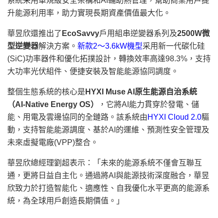
系統采用車規級安全架構和AI輔助熱管理，幫助商業用戶提
升能源利用率，助力實現長期資產價值最大化。
華昱欣還推出了
EcoSavvy
戶用組串逆變器系列及
2500W微
型逆變器
解決方案。
新款2～3.6kW機型
采用新一代碳化硅
(SiC)功率器件和優化拓撲設計，轉換效率高達98.3%，支持
大功率光伏組件、便捷安裝及智能能源協同調度。
整個生態系統的核心是
HYXI Muse AI原生能源自治系統
（AI-Native Energy OS）
，它將AI能力貫穿於發電、儲
能、用電及雲邊協同的全鏈路。該系統由
HYXI Cloud 2.0
驅
動，支持智能能源調度、基於AI的運維、預測性安全管理及
未來虛擬電廠(VPP)整合。
華昱欣總經理劉超表示：「未來的能源系統不僅會互聯互
通，更將日益自主化。通過將AI與能源技術深度融合，華昱
欣致力於打造智能化、適應性、自我優化水平更高的能源系
統，為全球用戶創造長期價值。」