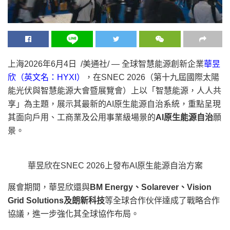
上海
2026年6月4日
/美通社/ — 全球智慧能源創新企業
華昱
欣（
英文名：HYXI
）
，在SNEC 2026（第十九屆國際太陽
能光伏與智慧能源大會暨展覽會）上以「智慧能源，人人共
享」為主題，展示其最新的
AI原生能源自治系統
，重點呈現
其面向戶用、工商業及公用事業級場景的
AI原生能源自治
願
景。
華昱欣在SNEC 2026上發布AI原生能源自治方案
展會期間，華昱欣還與
BM Energy、Solarever、Vision
Grid Solutions及朗新科技
等全球合作伙伴達成了戰略合作
協議，進一步強化其全球協作布局。