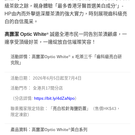
級茶飲之餘，親身體驗「最多香港牙醫首選美白成分
」-
^
HP由內而外擊退深層茶漬的強大實力，時刻展現齒科級亮
白的自信風采。
高露潔
Optic White
誠邀全港市民一同告別茶漬顧慮，一
®
邊享受頂級好茶，一邊綻放自信璀璨笑容！
活動詳情：高露潔
Optic White
x
吃茶三千「齒科級亮白研
®
究院」
活動日期： 2026年6月5日起至7月4日
活動門市： 全港共17間分店
（分店詳情:
https://bit.ly/4dZaNpo
）
聯乘獨家限定特飲：「
亮白松針海鹽奶蓋
」（售價HK$43，
限定凍飲）
產品資料：高露潔
Optic White
美白系列
®