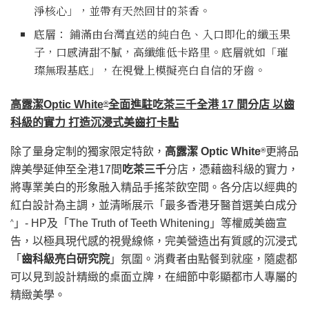
淨核心」，並帶有天然回甘的茶香。
底層： 鋪滿由台灣直送的純白色、入口即化的纖玉果
子，口感清甜不膩，高纖維低卡路里。底層就如「璀
璨無瑕基底」，在視覺上模擬亮白自信的牙齒。
高露潔
Optic White
全面進駐吃茶三千全港
17
間分店 以齒
®
科級的實力 打造沉浸式美齒打卡點
除了量身定制的獨家限定特飲，
高露潔
Optic White
更將品
®
牌美學延伸至全港17間
吃茶三千
分店，憑藉齒科級的實力，
將專業美白的形象融入精品手搖茶飲空間。各分店以經典的
紅白設計為主調，並清晰展示「最多香港牙醫首選美白成分
」- HP及「The Truth of Teeth Whitening」等權威美齒宣
^
告，以極具現代感的視覺線條，完美營造出有質感的沉浸式
「
齒科級亮白研究院
」氛圍。消費者由點餐到就座，隨處都
可以見到設計精緻的桌面立牌，在細節中彰顯都市人專屬的
精緻美學。