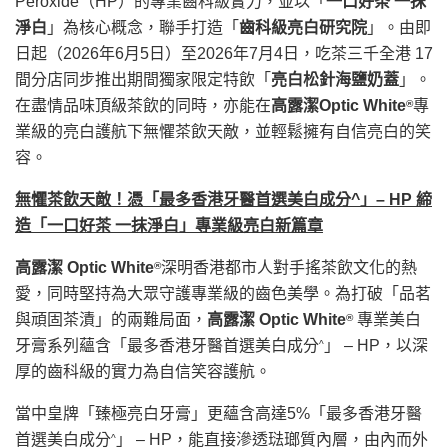
Peroxide（HP）的專業齒科級實力，並以「
一口好茶 一抹
淨白
」為核心概念，聯手打造「
齒科級亮白研究院
」。由即
日起（2026年6月5日）至2026年7月4日，吃茶三千全港 17
間分店同步推出期間獨家限定特飲「
亮白松針海鹽奶蓋
」。
在盡情品味頂級茶飲的同時，亦能在
高露潔
Optic White
專
®
業級的亮白護航下無懼茶飲天敵，並輕鬆擁有自信亮白的笑
容。
無懼茶飲天敵！憑「最多香港牙醫首選美白成分
^
」
– HP
締
造「一口好茶 一抹淨白」專業級亮白新篇章
高露潔
Optic White
深明香港都市人對手搖茶飲文化的熱
®
愛，同時堅持為大眾守護專業級的齒色美學。為打破「品茗
與頑固茶漬」的兩難局面，
高露潔
Optic White
專業美白
®
牙膏系列蘊含「最多香港牙醫首選美白成分
」 – HP，以深
^
厚的齒科級的實力為自信笑容護航。
當中皇牌「臻極亮白牙膏」更蘊含高達5%「最多香港牙醫
首選美白成分
」 – HP，能直接滲透琺瑯質內層，由內而外
^