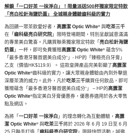
解鎖「一口好茶 一抹淨白」！限量派送
500
杯獨家限定特飲
「亮白松針海鹽奶蓋」 全城親身體驗齒科級的實力
為回饋一眾茶飲愛好者，
高露潔
Optic White
與
吃茶三千
®
在「
齒科級亮白研究院
」限時登場期間，特別呈獻誠意滿滿
的專業美白驚喜。凡購買聯乘獨家限定特飲「
亮白松針海鹽
奶蓋
」一杯，即可免費獲贈
高露潔
Optic White
蘊含5%
®
「最多香港牙醫首選美白成分
」- HP的「臻極亮白牙膏」
^
乙支（價值HK$119.9）。 這款皇牌產品完美彰顯了
高露潔
Optic White
齒科級的實力，讓大眾親身體驗由內到外擊退
®
深層茶漬的威力。此外，凡於
吃茶三千
購買任何飲品，即可
獲贈蘊含「最多香港牙醫首選美白成分
」 – HP的
高露潔
^
Optic White
指定美白牙膏優惠券，優惠券適用於各大零售
®
點及網店。
為將「
一口好茶 一抹淨白
」的理念轉化為互動體驗，
高露
潔
Optic White
與
吃茶三千
將於 2026 年 6 月 19 日至 6 月
®
25 日聯手打造「
齒科級亮白研究院
」限時快閃活動，誠邀