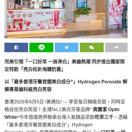
完美引領「
一口好茶 一抹淨白
」美齒熱潮 同步推出獨家限
定特飲「
亮白松針海鹽奶蓋
」
以「最多香港牙醫首選美白成分
^
」
Hydrogen Peroxide
解
鎖專業齒科級亮白笑容
香港
2026年6月5日
/美通社/ — 享受每日精緻茶飲，同時定
格自信亮白笑容！全港No.1美白牙膏品牌
高露潔
Optic
^^
White
今年首度跨界聯乘台灣人氣精品茶飲
吃茶三千
，憑藉
®
「最多香港牙醫首選美白成分
」Hydrogen
^