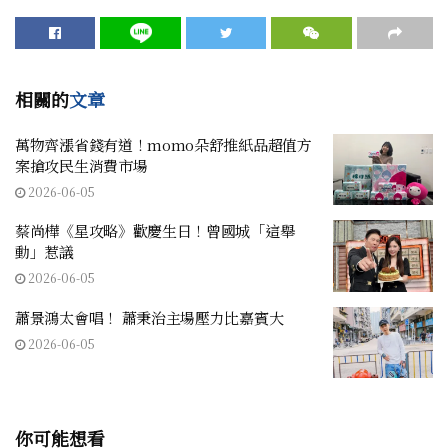
相關的
文章
萬物齊漲省錢有道！momo朵舒推紙品超值方
案搶攻民生消費市場
2026-06-05
蔡尚樺《星攻略》歡慶生日！曾國城「這舉
動」惹議
2026-06-05
蕭景鴻太會唱！ 蕭秉治主場壓力比嘉賓大
2026-06-05
你可能想看