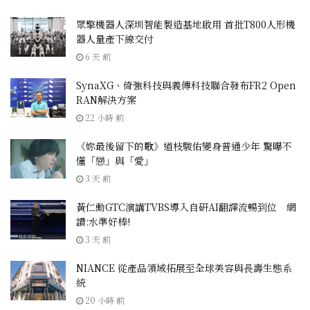
眾擎機器人深圳智能製造基地啟用 首批T800人形機
器人量產下線交付
6 天 前
SynaXG、倚強科技與義傳科技聯合發布FR2 Open
RAN解決方案
22 小時 前
《妳最後留下的歌》道枝駿佑變身普通少年 驚曝不
懂「戀」與「愛」
3 天 前
黃仁勳GTC演講TVBS導入自研AI翻譯流暢到位 網
讚:水準好棒!
3 天 前
NIANCE 從產品領域拓展至全球美容與長壽生態系
統
20 小時 前