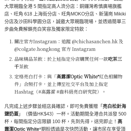
大眾親臨全港 5 間指定高人流分店：銅鑼灣希慎廣場旗艦
店、旺角 618 上海街分店、旺角MOKO分店、新蒲崗 Mikiki
分店及沙田科學園分店，誠邀大眾親臨現場，並透過簡單三
步曲免費解鎖亮白笑容及獨家限定特飲：
關注官方Instagram：追蹤 @chichasanchen.hk 及
@colgate.hongkong 官方 Instagram
品味精品茶飲：於上述指定分店購買任何一款
吃茶三
千
茶飲
定格亮白打卡：與「
高露潔
Optic White
紅色相關物
®
件」合照打卡，並上傳至社交平台及加上指定
Hashtag（#高露潔 #齒科級亮白研究院）。
凡完成上述步驟並經店員確認，即可免費獲贈「
亮白松針海
鹽奶蓋
」（價值HK$43）一杯。活動期間全港合共派發 500
杯，每間指定分店限額 100 杯，先到先得，送完即止！
高
露潔
Optic White
期盼透過是次快閃活動，讓市民在享受頂
®