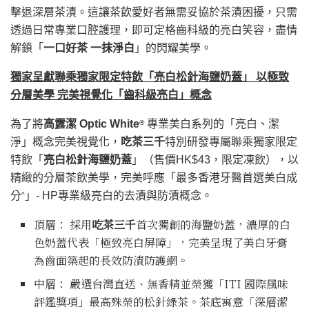
擊退深層茶漬。這讓茶飲愛好者無需妥協於茶漬困擾，只需
透過日常專業口腔護理，即可定格齒科級的亮白笑容，盡情
解鎖「
一口好茶 一抹淨白
」的閃耀美學。
獨家呈獻聯乘獨家限定特飲「亮白松針海鹽奶蓋」 以極致
分層美學 完美視覺化「齒科級亮白」概念
為了將
高露潔
Optic White
專業美白系列的「亮白、潔
®
淨」概念完美視覺化，
吃茶三千
特別研發專屬聯乘獨家限定
特飲「
亮白松針海鹽奶蓋
」（售價HK$43，限定凍飲），以
精緻的分層茶飲美學，完美呼應「最多香港牙醫首選美白成
分
」- HP專業級亮白的去漬與防漬概念。
^
頂層： 採用
吃茶三千
首次獨創的海鹽奶蓋，濃厚的白
色奶蓋代表「極致亮白屏障」，完美呈現了美白牙膏
為齒面築起的長效防漬防護網。
中層： 嚴選台灣直送、無香精並榮獲「ITI 國際風味
評鑑獎項」最高殊榮的松針綠茶。茶底寓意「深層潔