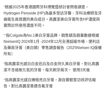
根據2025年香港國際牙科博覽暨研討會問卷調查，
^
Hydrogen Peroxide (HP)為最多受訪牙醫、牙科治療師及牙
齒衛生員首選的美白成分。高露潔美白牙膏所含HP濃度與
實際診所使用濃度不同。
指Colgate為No.1美白牙膏品牌，銷售額及銷量數據根據
^^
NielsenlQ 2024年1月 -2024年12月全港超級市場、便利店
及藥房牙膏（美白類）零售調查報告（2025Nielsen IQ版權
所有）
指高露潔光感白白金迅白及白金持久美白牙膏，對比高露
*
潔不含過氧化氫的牙膏，每天刷牙兩次， 使用3天後
指高露潔光感白臻極亮白牙膏，源自實驗室功效評估報
+
告，對比高露潔普通含氟牙膏