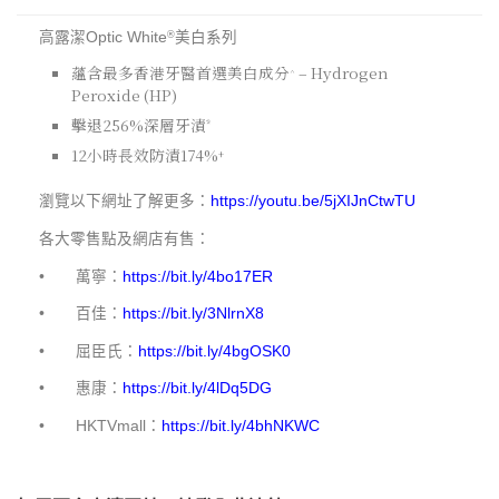
高露潔Optic White
美白系列
®
蘊含最多香港牙醫首選美白成分
– Hydrogen
^
Peroxide (HP)
擊退
256%
深層牙漬
*
12
小時長效防漬
174%
+
瀏覽以下網址了解更多：
https://youtu.be/5jXIJnCtwTU
各大零售點及網店有售：
• 萬寧：
https://bit.ly/4bo17ER
• 百佳：
https://bit.ly/3NlrnX8
• 屈臣氏：
https://bit.ly/4bgOSK0
• 惠康：
https://bit.ly/4lDq5DG
• HKTVmall：
https://bit.ly/4bhNKWC