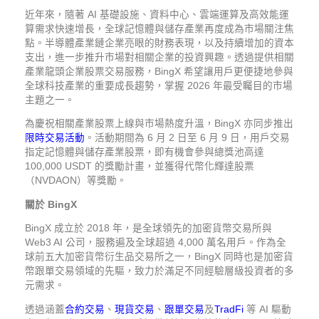
近年來，隨著 AI 基礎設施、資料中心、雲端運算及高效能運
算需求快速增長，全球記憶體與儲存產業再度成為市場關注焦
點。半導體產業鏈企業亮眼的財務表現，以及持續增加的資本
支出，進一步推升市場對相關企業的投資興趣。透過提供相關
產業龍頭企業股票交易服務，BingX 希望讓用戶更便捷地參與
全球科技產業的重要成長趨勢，掌握 2026 年最受矚目的市場
主題之一。
為慶祝相關產業股票上線與市場熱度升溫，BingX 亦同步推出
限時交易活動
。活動期間為 6 月 2 日至 6 月 9 日，用戶交易
指定記憶體與儲存產業股票，即有機會參與總獎池高達
100,000 USDT 的獎勵計畫，並獲得代幣化輝達股票
（NVDAON）等獎勵。
關於 BingX
BingX 成立於 2018 年，是全球領先的加密貨幣交易所與
Web3 AI 公司，服務遍及全球超過 4,000 萬名用戶。作為全
球前五大加密貨幣衍生品交易所之一，BingX 同時也是加密貨
幣跟單交易領域的先驅，致力於滿足不同經驗層級投資者的多
元需求。
透過涵蓋
合約交易
、
現貨交易
、
跟單交易
及
TradFi
等 AI 驅動