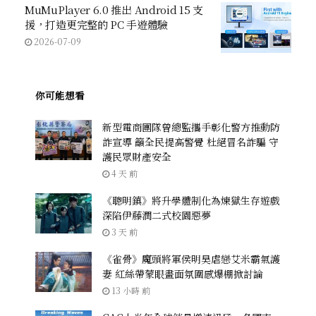
MuMuPlayer 6.0 推出 Android 15 支
援，打造更完整的 PC 手遊體驗
2026-07-09
你可能想看
新型電商團隊曾總監攜手彰化警方推動防
詐宣導 籲全民提高警覺 杜絕冒名詐騙 守
護民眾財產安全
4 天 前
《聰明鎮》將升學體制化為煉獄生存遊戲
深陷伊藤潤二式校園惡夢
3 天 前
《雀骨》魔頭將軍侯明昊虐戀艾米霸氣護
妻 紅絲帶蒙眼畫面氛圍感爆棚掀討論
13 小時 前