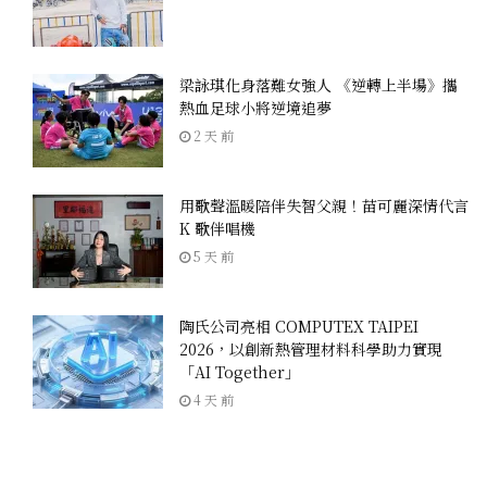
梁詠琪化身落難女強人 《逆轉上半場》攜
熱血足球小將逆境追夢
2 天 前
用歌聲溫暖陪伴失智父親！苗可麗深情代言
K 歌伴唱機
5 天 前
陶氏公司亮相 COMPUTEX TAIPEI
2026，以創新熱管理材料科學助力實現
「AI Together」
4 天 前