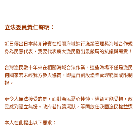
立法委員黃仁聲明：
近日傳出日本與菲律賓在相關海域進行漁業管理與海域合作規
身為民意代表，我要代表廣大漁民發出最嚴厲的抗議與譴責！
台灣漁民數十年來在相關海域合法作業，這些漁場不僅是漁民
何國家若未經我方參與協商，即逕自劃設漁業管理範圍或限制
視。
更令人無法接受的是，面對漁民憂心忡忡、權益可能受損，政
民感到孤立無援。政府若持續沉默，等同放任我國漁民權益遭
本人在此提出以下要求：