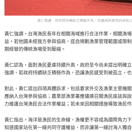
黃仁強調，若政府持續缺乏積極作為，恐讓漁民感受到被孤立
黃仁強調，台灣漁民長年在相關海域進行合法作業，相關漁場
益。若他國未經我方參與協商，逕自規劃漁業管理範圍或限制
期經營的傳統漁場受到壓縮。
黃仁認為，面對漁民憂慮持續升高，政府至今尚未提出明確立
強調，若政府持續缺乏積極作為，恐讓漁民感受到被孤立，也
對此，黃仁提出四項具體訴求，包括要求外交及漁業主管機關
應納入台灣參與協商；農業部漁業署應儘速召開漁民座談與說
力維護台灣漁民合法作業權益；若未來因相關措施導致漁民作
黃仁指出，海洋是漁民的生命線，漁權更不容成為國際角力下
知道國家站在第一線共同守護權益，而非讓第一線討海人獨自