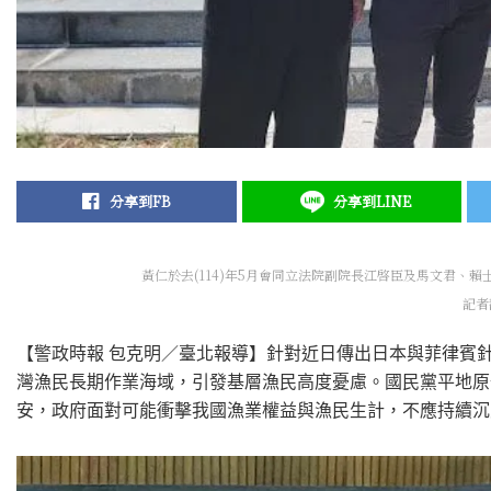
分享到FB
分享到LINE
黃仁於去(114)年5月會同立法院副院長江啓臣及馬文君、
記者
【警政時報 包克明／臺北報導】針對近日傳出日本與菲律賓
灣漁民長期作業海域，引發基層漁民高度憂慮。國民黨平地原
安，政府面對可能衝擊我國漁業權益與漁民生計，不應持續沉