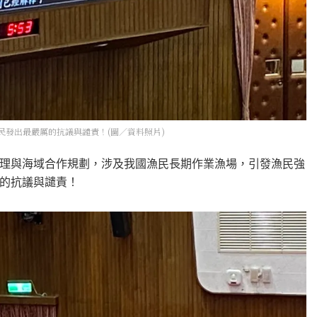
發出最嚴厲的抗議與譴責！(圖／資料照片)
理與海域合作規劃，涉及我國漁民長期作業漁場，引發漁民強
的抗議與譴責！