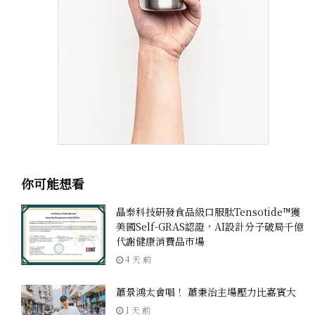
你可能想看
晶泰科技研發食品級口服肽Tensotide™獲
美國Self-GRAS認證，AI設計分子破局千億
代謝健康消費品市場
4 天 前
蕭景鴻太會唱！ 蕭秉治主場壓力比嘉賓大
1 天 前