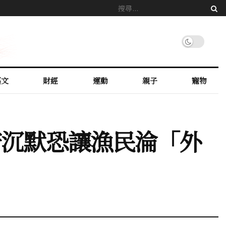
藝文
財經
運動
親子
寵物
府沉默恐讓漁民淪「外