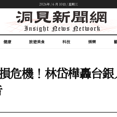
2026年 / 6 月 10日 / 星期三
健康
旅遊美食
科技
娛樂
陷虧損危機！林岱樺轟台
告