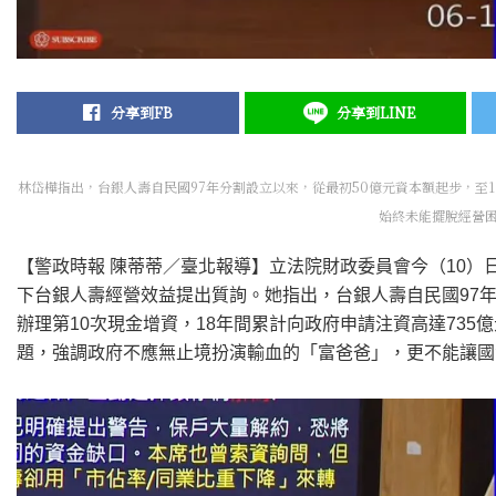
分享到FB
分享到LINE
林岱樺指出，台銀人壽自民國97年分割設立以來，從最初50億元資本額起步，至11
始終未能擺脫經營困
【警政時報 陳蒂蒂／臺北報導】立法院財政委員會今（10
下台銀人壽經營效益提出質詢。她指出，台銀人壽自民國97年
辦理第10次現金增資，18年間累計向政府申請注資高達73
題，強調政府不應無止境扮演輸血的「富爸爸」，更不能讓國