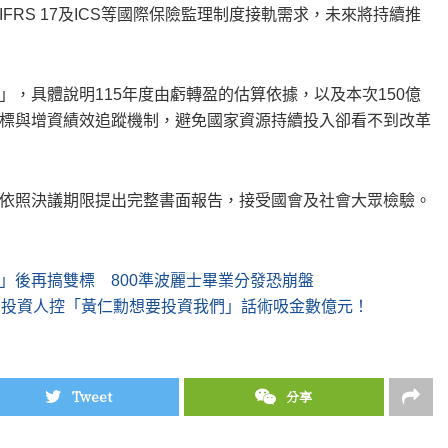
RS 17及ICS等國際保險監理制度接軌需求，未來將持續推
，具體說明115年度由虧轉盈的估算依據，以及本次150億
標與增資績效追蹤機制，避免國家資源持續投入卻看不到改革
依照決議期限提出完整書面報告，接受國會及社會大眾檢驗。
」後再搞雙標 800準波麗士畢業分發恐崩盤
 投資人控「黃仁勳想要投資我們」話術吸金數億元！
Tweet
分享