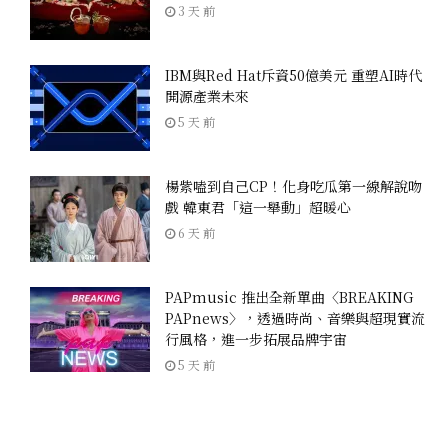
3 天 前
IBM與Red Hat斥資50億美元 重塑AI時代
開源產業未來
5 天 前
楊紫嗑到自己CP！化身吃瓜第一線解說吻
戲 韓東君「這一舉動」超暖心
6 天 前
PAPmusic 推出全新單曲〈BREAKING
PAPnews〉，透過時尚、音樂與超現實流
行風格，進一步拓展品牌宇宙
5 天 前