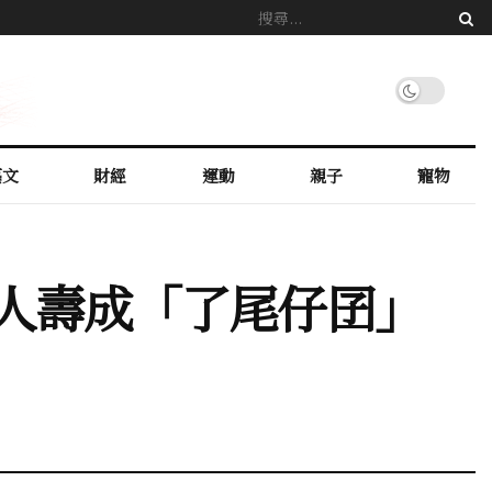
藝文
財經
運動
親子
寵物
銀人壽成「了尾仔囝」