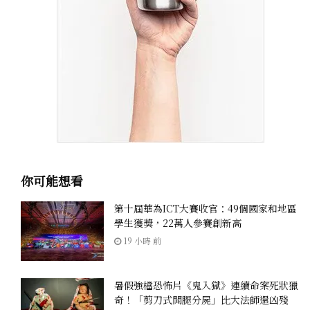
你可能想看
第十屆華為ICT大賽收官：49個國家和地區
學生獲獎，22萬人參賽創新高
19 小時 前
暑假強檔恐怖片《鬼入獄》連續命案死狀獵
奇！「剪刀式開腿分屍」比大法師還凶殘