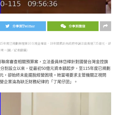
分享到Twitter
分享到微信
5年度已規劃辦理第10次現金增資，18年間累計向政府申請注資高達735億元，卻
境。(圖／記者翻攝)
）日聯席審查相關預算案，立法委員林岱樺針對國營台灣金控旗
分割設立以來，從最初50億元資本額起步，至115年度已規劃
5億元，卻始終未能擺脫經營困境。她當場要求主管機關正視問
營企業淪為缺乏財務紀律的「了尾仔囝」。