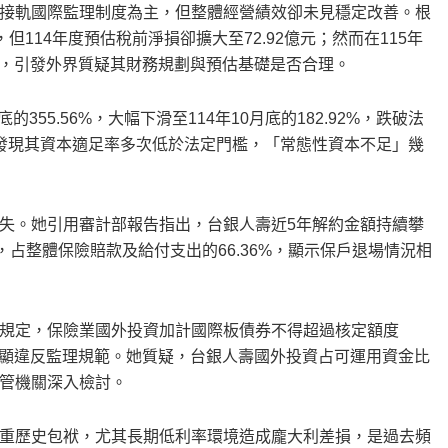
接軌國際監理制度為主，但整體經營績效卻未見穩定改善。根
但114年度預估稅前淨損卻擴大至72.92億元；然而在115年
大，引發外界質疑其財務規劃與預估基礎是否合理。
55.56%，大幅下滑至114年10月底的182.92%，跌破法
可發現其資本適足率多次低於法定門檻，「常態性資本不足」幾
失。她引用審計部報告指出，台銀人壽近5年解約金額持續攀
億元，占整體保險賠款及給付支出的66.36%，顯示保戶退場情況相
規定，保險業國外投資加計國際板債券不得超過核定額度
，明顯違反監理規範。她質疑，台銀人壽國外投資占可運用資金比
管機關深入檢討。
重歷史包袱，尤其長期低利率環境造成龐大利差損，是過去頻