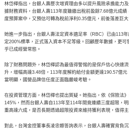
林岱樺指出，台銀人壽歷次增資理由多以提升風險承擔能力及
據財務資料，台銀人壽113年度雖繳出稅前盈餘7.68億元成績，
度預算案中，又預估可轉為稅前淨利0.35億元，前後落差巨
她進一步指出，台銀人壽法定資本適足率（RBC）已由113年底的3
定200%標準，正式落入資本不足等級。回顧歷年數據，更
乎已成經營常態。
除了財務問題外，林岱樺認為最值得警惕的是保戶信心快速流
升，增幅高達3.48倍，113年度解約給付金額更達190.57
當明顯，國營品牌信任度正面臨嚴峻考驗。
在投資管理方面，林岱樺也提出質疑。她指出，依《保險法》
145%，然而台銀人壽自113年至114年間竟連續三度超限
重高達六成，是否長期透過超限投資來維持獲利表現，值得主
對此，台灣金控董事長凌忠嫄答詢表示，台銀人壽確實背負沉