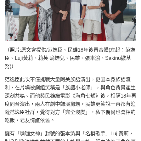
（照片:原文會提供/范逸臣、民雄18年後再合體(左起：范逸
臣、Luji黃莉、莉芙·烏娃兒、民雄、張本渝、Sakinu撒基
努)）
范逸臣此次不僅挑戰大量阿美族語演出，更因本身族語流
利，在片場被劇組笑稱是「族語小老師」，與角色背景產生
深刻共鳴。而他與民雄繼電影《海角七號》後，相隔18年再
度同台演出，兩人在劇中飾演舅甥，民雄更笑說一直都有追
蹤范逸臣社群，覺得對方「完全沒變」，私下偶爾也會相約
吃飯，老友情誼依舊。
擁有「瑜珈女神」封號的張本渝與「名模歌手」Luji黃莉，