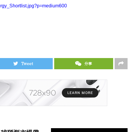
rgy_Shortlist.jpg?p=medium600
Tweet
分享