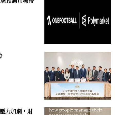
，將足球預測市場帶
》
壓力加劇，財