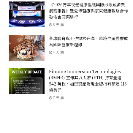
《2026青年視覺健康倡議與隱形眼鏡消費
洞察報告》暨愛博醫療與京東健康戰略合作
發佈會圓滿舉行
5 天 前
全球晚育與不孕需求升高，跨境生殖醫療成
為國際醫療新趨勢
4 天 前
Bitmine Immersion Technologies
(BMNR) 宣佈其以太幣 (ETH) 持有量達
542 萬枚，加密資產及現金總持有額達 116
億美元
7 天 前