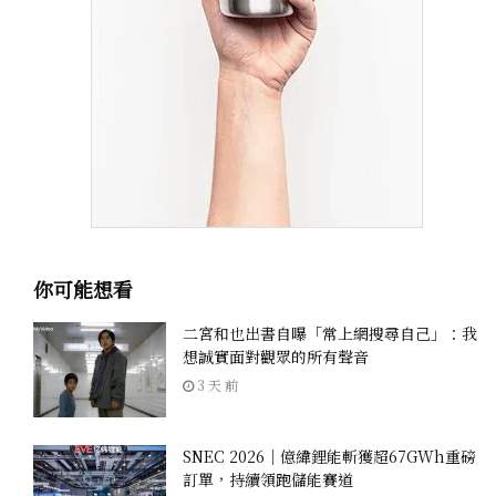
你可能想看
二宮和也出書自曝「常上網搜尋自己」：我
想誠實面對觀眾的所有聲音
3 天 前
SNEC 2026｜億緯鋰能斬獲超67GWh重磅
訂單，持續領跑儲能賽道