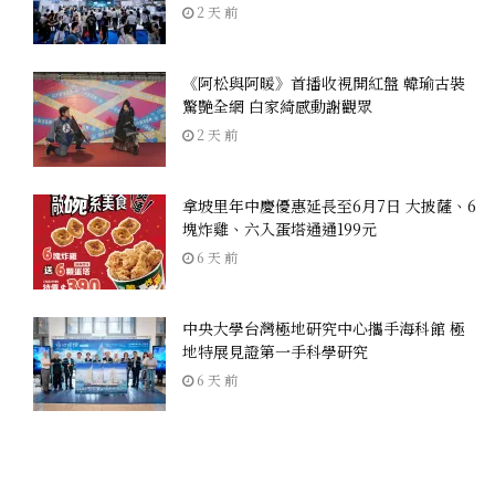
2 天 前
《阿松與阿暖》首播收視開紅盤 韓瑜古裝
驚艷全網 白家綺感動謝觀眾
2 天 前
拿坡里年中慶優惠延長至6月7日 大披薩、6
塊炸雞、六入蛋塔通通199元
6 天 前
中央大學台灣極地研究中心攜手海科館 極
地特展見證第一手科學研究
6 天 前