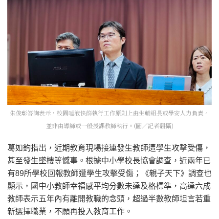
朱俊彰答詢表示，校園唾液快篩執行工作原則上由生輔組長或學安人力負責，
並非由導師或一般授課教師執行。(圖／記者翻攝)
葛如鈞指出，近期教育現場接連發生教師遭學生攻擊受傷，
甚至發生墜樓等憾事。根據中小學校長協會調查，近兩年已
有89所學校回報教師遭學生攻擊受傷；《親子天下》調查也
顯示，國中小教師幸福感平均分數未達及格標準，高達六成
教師表示五年內有離開教職的念頭，超過半數教師坦言若重
新選擇職業，不願再投入教育工作。