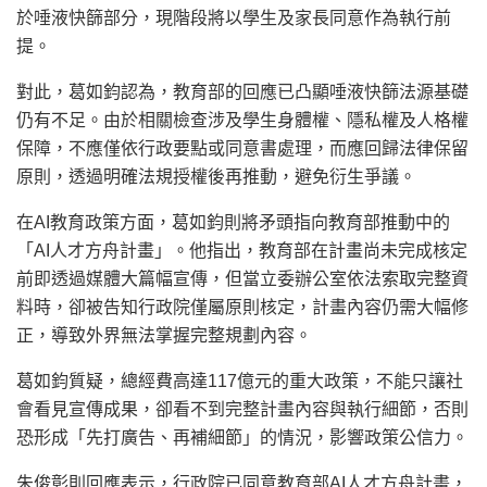
於唾液快篩部分，現階段將以學生及家長同意作為執行前
提。
對此，葛如鈞認為，教育部的回應已凸顯唾液快篩法源基礎
仍有不足。由於相關檢查涉及學生身體權、隱私權及人格權
保障，不應僅依行政要點或同意書處理，而應回歸法律保留
原則，透過明確法規授權後再推動，避免衍生爭議。
在AI教育政策方面，葛如鈞則將矛頭指向教育部推動中的
「AI人才方舟計畫」。他指出，教育部在計畫尚未完成核定
前即透過媒體大篇幅宣傳，但當立委辦公室依法索取完整資
料時，卻被告知行政院僅屬原則核定，計畫內容仍需大幅修
正，導致外界無法掌握完整規劃內容。
葛如鈞質疑，總經費高達117億元的重大政策，不能只讓社
會看見宣傳成果，卻看不到完整計畫內容與執行細節，否則
恐形成「先打廣告、再補細節」的情況，影響政策公信力。
朱俊彰則回應表示，行政院已同意教育部AI人才方舟計畫，