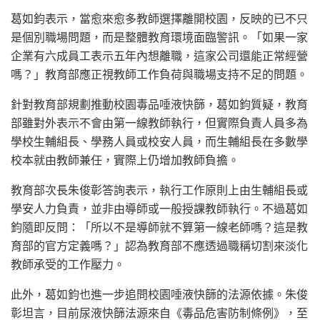
葛如鈞表示，當愈來愈多教師選擇離開校園，反映的已不只
是個別職場問題，而是整體教育環境面臨警訊。「如果一家
企業有六成員工表示五年內想離職，這家公司還能正常經營
嗎？」教育部應正視教師工作負荷與職場支持不足的問題。
針對教育部規劃推動校園毒品唾液快篩，葛如鈞質疑，教育
部雖對外表示不會由第一線教師執行，但實際負責人員多為
學校生輔組長、學務人員或校安人員，而生輔組長在多數學
校本就由教師兼任，實際上仍增加教師負擔。
教育部次長朱俊彰答詢表示，執行工作原則上由生輔組長或
學安人力負責，並非由導師或一般授課教師執行。不過葛如
鈞隨即反問：「所以不是導師就不算第一線老師嗎？這是教
育部的官方定義嗎？」認為教育部不應透過職稱切割來淡化
教師承受的工作壓力。
此外，葛如鈞也進一步追問校園唾液快篩的法源依據。朱俊
彰坦言，目前尿液快篩法源來自《毒品危害防制條例》，至