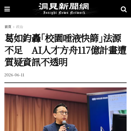
首頁
政治
葛如鈞轟｢校園唾液快篩｣法源
不足 AI人才方舟117億計畫遭
質疑資訊不透明
2026-06-11