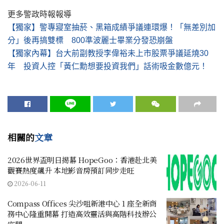
更多警政時報報導
【獨家】警專寢室抽菸、黑箱成績爭議連環爆！「無差別加
分」後再搞雙標 800準波麗士畢業分發恐崩盤
【獨家內幕】台大前副教授李偉裕未上市股票爭議延燒30
年 投資人控「黃仁勳想要投資我們」話術吸金數億元！
相關的
文章
2026世界盃明日揭幕 HopeGoo：香港赴北美
觀賽熱度飆升 本地影音房預訂同步走旺
2026-06-11
Compass Offices 尖沙咀新港中心 1 座全新商
務中心隆重開幕 打造高效靈活與高階科技辦公