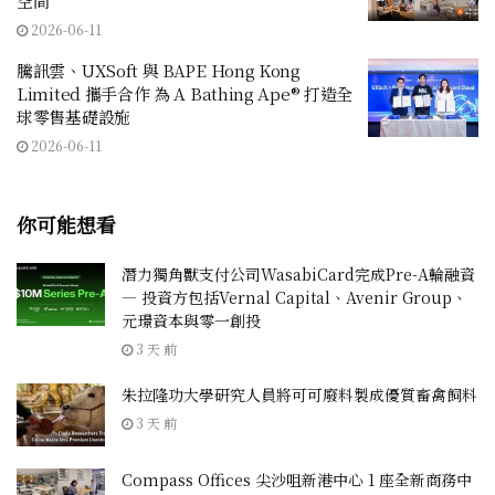
空間
2026-06-11
騰訊雲、UXSoft 與 BAPE Hong Kong
Limited 攜手合作 為 A Bathing Ape® 打造全
球零售基礎設施
2026-06-11
你可能想看
潛力獨角獸支付公司WasabiCard完成Pre-A輪融資
— 投資方包括Vernal Capital、Avenir Group、
元璟資本與零一創投
3 天 前
朱拉隆功大學研究人員將可可廢料製成優質畜禽飼料
3 天 前
Compass Offices 尖沙咀新港中心 1 座全新商務中