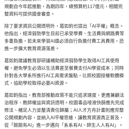
規劃自今年起推動，為期四年，總預算約117億元，相關完
整資料可提供國會審查。
除了要求資訊公開透明外，葛如鈞也提出「AI平權」概念。
他指出，經濟弱勢學生目前已承受學費、生活費與網路費等
多重負擔，若未來學習AI還必須自行負擔付費工具費用，恐
進一步擴大教育資源落差。
葛如鈞建議教育部研議補助經濟弱勢學生取得AI工具使用
權，避免學生必須以生活費甚至餐費支付AI學習成本；同時
針對各大學系所進行AI工具需求盤點，比照校園授權軟體模
式，協助學校取得必要AI資源。
葛如鈞指出，教育部推動政策不能只追求速度，更應兼顧法
治程序、教師權益與資訊透明。校園毒品唾液快篩應先完成
修法、補足人力並釐清責任歸屬；AI人才方舟計畫則應完整
公開規劃內容，並納入AI平權思維，讓教育資源真正普及，
從「館館有AI」進一步邁向「系系有AI、師生人人有AI」。