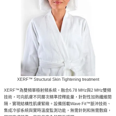
XERF™ Structural Skin Tightening treatment
XERF™為雙頻單極射頻系統，融合6.78 MHz與2 MHz雙頻
技術，可向肌膚不同層次精準控釋能量，針對性加熱纖維間
隔，實現結構性肌膚緊緻。設備搭載Wave Fit™脈沖技術、
集成冷卻系統與實時溫度監測功能，無需針刺和無需敷麻，