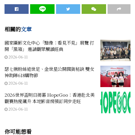
相關的
文章
國家攝影文化中心「黯像：看見不見」展覽 打
開「黑箱」 邀請觀眾觸讀經典
2026-06-11
瑟七揪粉絲追世足、金世星公開囤貨秘訣 雙女
神助陣618購物節
2026-06-11
2026世界盃明日揭幕 HopeGoo：香港赴北美
觀賽熱度飆升 本地影音房預訂同步走旺
2026-06-11
你可能想看