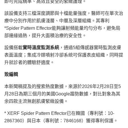
即可完成精準、高效且安全的緊緻護理。
該設備支持三檔深度調節與十檔能量強度，醫師可在單次治
療中分別作用於肌膚淺層、中層及深層組織。其專利
*Spider Pattern Effector能夠讓射頻能量均勻分布，避免局
部邊緣過熱，提升大面積治療的安全性。
設備搭載
實時溫度監測系統
，通過5組傳感器實時監測皮膚
表面溫度；集成冷媒噴射冷卻系統可保護表皮組織，同時提
升就診者的體驗舒適度。
致編輯
本新聞稿提及的搜索熱度數據，來源於2026年2月28日至5
月28日為期三個月的美國Google趨勢數據，對比對象為其
余四款主流無創肌膚緊緻設備。
* XERF Spider Pattern Effector已在韓國（專利號：10-
2867360）與日本（專利號：7846168）獲得專利保護。