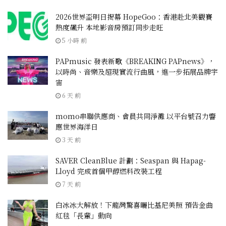
2026世界盃明日揭幕 HopeGoo：香港赴北美觀賽
熱度飆升 本地影音房預訂同步走旺
5 小時 前
PAPmusic 發表新歌《BREAKING PAPnews》，
以時尚、音樂及超現實流行曲風，進一步拓展品牌宇
宙
6 天 前
momo串聯供應商、會員共同淨灘 以平台號召力響
應世界海洋日
3 天 前
SAVER CleanBlue 計劃：Seaspan 與 Hapag-
Lloyd 完成首個甲醇燃料改裝工程
7 天 前
白冰冰大解放！下龍灣驚喜曬比基尼美照 預告金曲
紅毯「長輩」動向