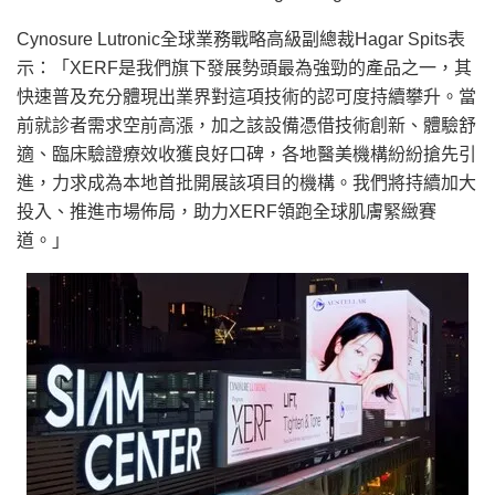
Cynosure Lutronic全球業務戰略高級副總裁Hagar Spits表
示：「XERF是我們旗下發展勢頭最為強勁的產品之一，其
快速普及充分體現出業界對這項技術的認可度持續攀升。當
前就診者需求空前高漲，加之該設備憑借技術創新、體驗舒
適、臨床驗證療效收獲良好口碑，各地醫美機構紛紛搶先引
進，力求成為本地首批開展該項目的機構。我們將持續加大
投入、推進市場佈局，助力XERF領跑全球肌膚緊緻賽
道。」