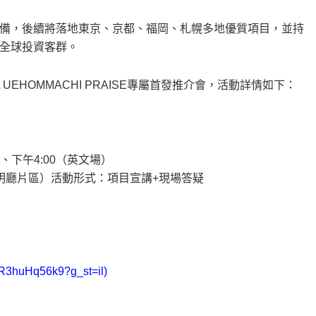
備，後續將落地東京、京都、福岡、札幌多地優質項目，並持
全球投資客群。
UEHOMMACHI PRAISE專屬首發推介會，活動詳情如下：
）、下午4:00（英文場）
d（明廳片區）活動形式：項目宣講+現場答疑
aR3huHq56k9?g_st=il)