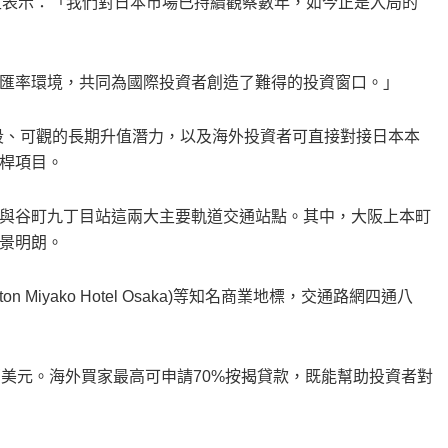
i)先生表示：「我們對日本市場已持續觀察數年，如今正是入局的
匯率環境，共同為國際投資者創造了難得的投資窗口。」
藉優越的地段、可觀的長期升值潛力，以及海外投資者可直接對接日本本
桿項目。
與谷町九丁目站這兩大主要軌道交通站點。其中，大阪上本町
景明朗。
Miyako Hotel Osaka)等知名商業地標，交通路網四通八
美元。海外買家最高可申請70%按揭貸款，既能幫助投資者對