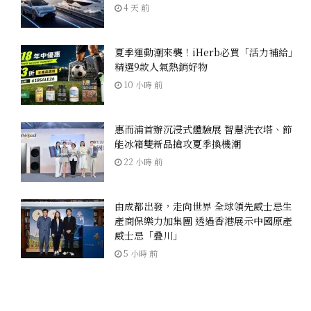
4 天 前
夏季運動潮來襲！iHerb必買「活力補給」
精選9款人氣熱銷好物
10 小時 前
惠而浦首辦沉浸式體驗展 智慧洗衣塔、節
能冰箱雙新品搶攻夏季換機潮
22 小時 前
由成都出發，走向世界 全球領先威士忌生
產商保樂力加集團 透過香港展示中國原產
威士忌「叠川」
5 小時 前