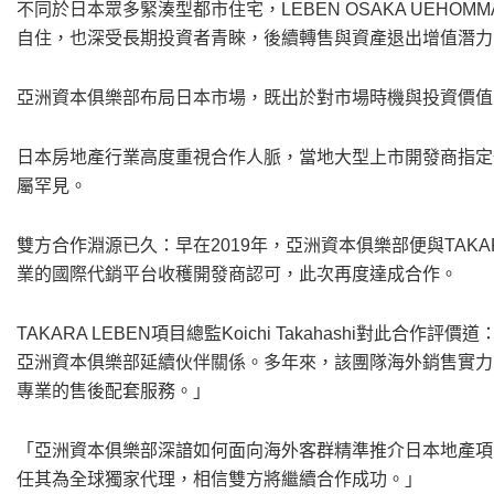
不同於日本眾多緊湊型都市住宅，LEBEN OSAKA UEHOM
自住，也深受長期投資者青睞，後續轉售與資產退出增值潛力
亞洲資本俱樂部布局日本市場，既出於對市場時機與投資價值
日本房地產行業高度重視合作人脈，當地大型上市開發商指定
屬罕見。
雙方合作淵源已久：早在2019年，亞洲資本俱樂部便與TAKA
業的國際代銷平台收穫開發商認可，此次再度達成合作。
TAKARA LEBEN項目總監Koichi Takahashi對此
亞洲資本俱樂部延續伙伴關係。多年來，該團隊海外銷售實力
專業的售後配套服務。」
「亞洲資本俱樂部深諳如何面向海外客群精準推介日本地產項
任其為全球獨家代理，相信雙方將繼續合作成功。」