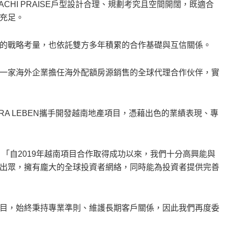
MACHI PRAISE戶型設計合理、規劃考究且空間開闊，既適合
充足。
的戰略考量，也依託雙方多年積累的合作基礎與互信關係。
一家海外企業擔任海外配額房源銷售的全球代理合作伙伴，實
RA LEBEN攜手開發越南地產項目，憑藉出色的業績表現、專
合作評價道：「自2019年越南項目合作取得成功以來，我們十分高興能與
出眾，擁有龐大的全球投資者網絡，同時能為投資者提供完善
目，始終秉持專業準則、維護長期客戶關係，因此我們再度委