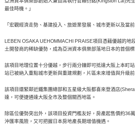
亞洲資本俱樂部創始人兼首席執行官賴衍銘(Kingston La
最佳時機。」
「宏觀經濟走勢、基建投入、旅遊業發展、城市更新以及當前
LEBEN OSAKA UEHOMMACHI PRAISE項目憑
土開發商的稀缺優勢，成為亞洲資本俱樂部落地日本的首個標
該項目地理位置十分優越，步行兩分鐘即可抵達大阪上本町站
站已被納入重點城市更新與重建規劃，片區未來增值與升級前
該項目還緊鄰近鐵集團總部和五星級大阪都喜來登酒店(Sheraton 
達，可便捷通達大阪全市及整個關西地區。
除區位優勢突出外，該項目投資門檻友好，房產起售價約36萬
沖匯率風險，又可把握日本房地產長期增值機遇。