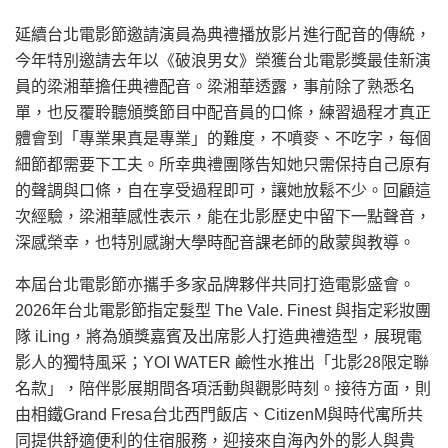
延續台北電影節邀請演員為典禮播放影片進行配音的傳統，
今年特別邀請去年以《破浪男女》榮獲台北電影獎最佳新演
員的梁湘華擔任典禮配音。梁湘華透露，事前除了熟悉名
單，也反覆聆聽頒獎節目中配音員的口條，練習過程才真正
體會到「專業果真是專業」的難度，不噴麥、不吃字，每個
細節都需要下工夫。所幸典禮團隊告知她只需保持自己原有
的聲調與口條，自在享受過程即可，讓她放鬆不少。回顧這
次經驗，梁湘華感性表示，能在北影歷史中留下一點聲音，
深感榮幸，也特別感謝大學時配音課老師的啟蒙與教導。
本屆台北電影節亦攜手多家品牌夥伴共同打造電影盛會。
2026年台北電影節指定髮型 The Vale. Finest 與指定彩妝團
隊 iLing，將為頒獎嘉賓及出席影人打造典禮造型，展現電
影人的獨特風采；YOI WATER 鹼性水推出「北影28限定聯
名款」，陪伴影展期間各項活動與觀影時刻。接待方面，則
由相鐵Grand Fresa台北西門飯店、CitizenM與時代寓所共
同提供舒適便利的住宿服務，迎接來自海內外的影人與貴