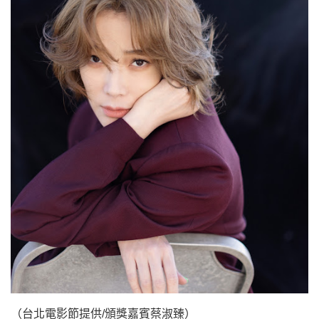
（台北電影節提供/頒獎嘉賓蔡淑臻）