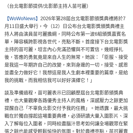
（台北電影節提供/北影節主持人苗可麗）
【WoWoNews】
2026年第28屆台北電影節頒獎典禮將於7
月11日盛大舉行，今（12）日公布台北電影獎頒獎典禮主
持人將由演員苗可麗擔綱，同時公布第一波6組頒獎嘉賓名
單，陣容橫跨影視各世代，亮點不斷。首度接下台北電影獎
主持的苗可麗，坦言內心充滿恐懼與不可置信，幾經掙扎
後，答應的勇氣竟是來自人生的無常，她說：「臣服、接受
是我這一年期許自己的改變，來到身邊的一切，接受、感恩
並盡全力做好它！我想這是我人生劇本裡重要的篇章，是給
我的挑戰，而我相信我可以好好演繹它！」
談及準備過程，苗可麗表示已回顧歷屆台北電影節頒獎典
禮，也大量觀摩各路優秀主持人的風格，深感壓力之餘更加
提醒自己「不辜負北影交付予我的任務」。她透露，最大挑
戰在於獨自撐起這場重要典禮，必須研讀大量入圍影片、深
入了解每位入圍者，同時絞盡腦汁思考如何讓全場觀眾在緊
張之餘也能感受輕鬆愉快的氛圍。對於典禮亮點，苗可麗賣