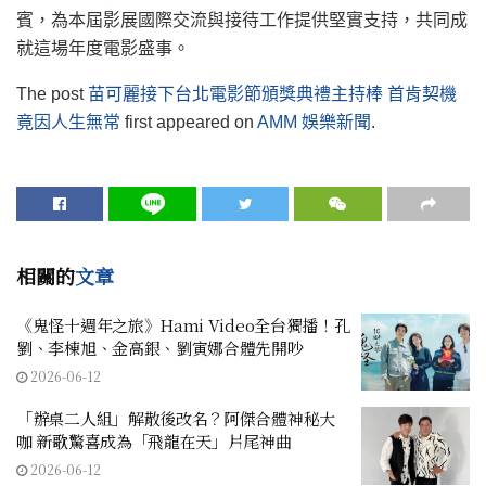
賓，為本屆影展國際交流與接待工作提供堅實支持，共同成
就這場年度電影盛事。
The post
苗可麗接下台北電影節頒獎典禮主持棒 首肯契機
竟因人生無常
first appeared on
AMM 娛樂新聞
.
相關的
文章
《鬼怪十週年之旅》Hami Video全台獨播！孔
劉、李棟旭、金高銀、劉寅娜合體先開吵
2026-06-12
「辦桌二人組」解散後改名？阿傑合體神秘大
咖 新歌驚喜成為「飛龍在天」片尾神曲
2026-06-12