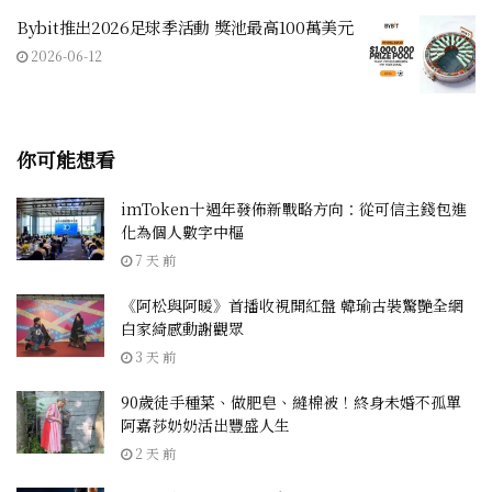
Bybit推出2026足球季活動 獎池最高100萬美元
2026-06-12
你可能想看
imToken十週年發佈新戰略方向：從可信主錢包進
化為個人數字中樞
7 天 前
《阿松與阿暖》首播收視開紅盤 韓瑜古裝驚艷全網
白家綺感動謝觀眾
3 天 前
90歲徒手種菜、做肥皂、縫棉被！終身未婚不孤單
阿嘉莎奶奶活出豐盛人生
2 天 前