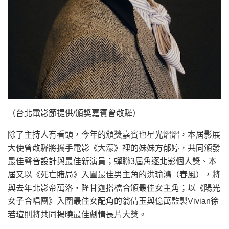
（台北電影節提供/頒獎嘉賓曾敬驊）
除了主持人有看頭，今年的頒獎嘉賓也星光熠熠，本屆影展
大使曾敬驊將攜手電影《大濛》裡的妹妹方郁婷，共同頒發
最佳聲音設計與最佳新演員；蟬聯3屆角逐北影個人獎、本
屆又以《死亡賭局》入圍最佳男主角的洪瑜鴻（春風），將
與去年北影帝萬洛・隆甘迦搭檔合頒最佳女主角；以《陽光
女子合唱團》入圍最佳女配角的翁倩玉與億萬監製Vivian徐
若瑄則將共同揭曉最佳劇情長片大獎。