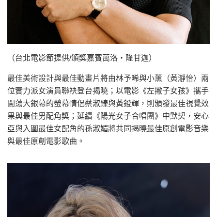
（台北電影節提供/頒獎嘉賓萬洛・隆甘迦）
最佳美術設計與最佳動畫片將由林予晞與小薰（黃瀞怡）兩
位實力派女演員聯袂登台揭曉；以電影《左撇子女孩》攜手
闖蕩大銀幕的螢幕情侶蔡淑臻與黃鐙輝，則頒發最佳視覺效
果與最佳男配角獎；延續《陽光女子合唱團》中默契，安心
亞與入圍最佳女配角的孫淑媚將共同揭曉最佳原創電影音樂
與最佳原創電影歌曲。