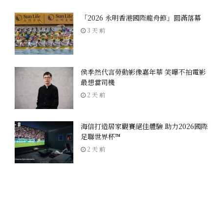
「2026 永明香港國際龍舟節」圓滿落幕
3 天 前
侯季然代言勞動影像嘉年華 笑曝不拍電影
最想當司機
2 天 前
海信打造居家觀賽絕佳體驗 助力2026國際
足聯世界杯™
2 天 前