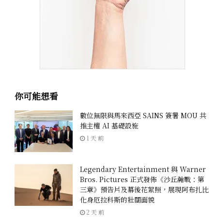
你可能想看
數位無限與馬來西亞 SAINS 簽署 MOU 共
推主權 AI 基礎設施
1 天 前
Legendary Entertainment 與 Warner
Bros. Pictures 正式發佈《沙丘瀚戰：第
三章》預告片及幕後花絮照，展現阿布扎比
化身厄拉科斯的壯闊面貌
2 天 前