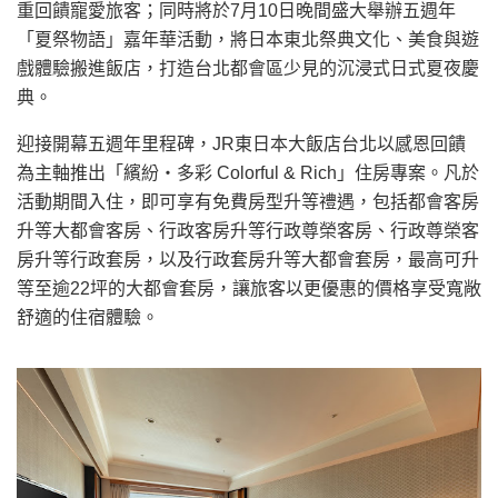
重回饋寵愛旅客；同時將於7月10日晚間盛大舉辦五週年
「夏祭物語」嘉年華活動，將日本東北祭典文化、美食與遊
戲體驗搬進飯店，打造台北都會區少見的沉浸式日式夏夜慶
典。
迎接開幕五週年里程碑，JR東日本大飯店台北以感恩回饋
為主軸推出「繽紛・多彩 Colorful & Rich」住房專案。凡於
活動期間入住，即可享有免費房型升等禮遇，包括都會客房
升等大都會客房、行政客房升等行政尊榮客房、行政尊榮客
房升等行政套房，以及行政套房升等大都會套房，最高可升
等至逾22坪的大都會套房，讓旅客以更優惠的價格享受寬敞
舒適的住宿體驗。