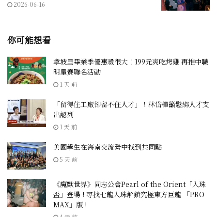
2026-06-16
你可能想看
拿坡里畢業季優惠殺很大！199元爽吃烤雞 再推中職
明星賽聯名活動
1 天 前
「留得住工廠卻留不住人才」！林岱樺籲鬆綁人才支
出認列
1 天 前
美國學生在海南交流營中找到共同點
5 天 前
《魔獸世界》同志公會Pearl of the Orient「入珠
盃」登場 ! 尋找七龍入珠解鎖究極東方巨龍 「PRO
MAX」版 !
4 天 前