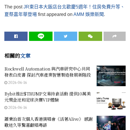
The post
JR東日本大飯店台北歡慶5週年！住房免費升等、
夏祭嘉年華登場
first appeared on
AMM 娛樂新聞
.
相關的
文章
Rockwell Automation 與汽車研究中心共同
發表白皮書 探討汽車產業智慧製造發展新階段
2026-06-16
Bybit推出$TRUMP交易持倉活動 提供10萬美
元獎金池和足球決賽VIP體驗
2026-06-16
蕭秉治首次個人香港演唱會《活著Alive》 感謝
歌迷久等驚喜獻唱粵語