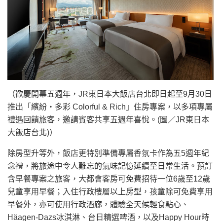
（歡慶開幕五週年，JR東日本大飯店台北即日起至9月30日
推出「繽紛・多彩 Colorful & Rich」住房專案，以多項專屬
禮遇回饋旅客，邀請賓客共享五週年喜悅。(圖／JR東日本
大飯店台北)）
除房型升等外，飯店更特別準備專屬香氛卡作為五5週年紀
念禮，將旅途中令人難忘的氣味記憶延續至日常生活。預訂
含早餐專案之旅客，大都會客房可免費招待一位6歲至12歲
兒童享用早餐；入住行政樓層以上房型，孩童除可免費享用
早餐外，亦可使用行政酒廊，體驗全天候輕食點心、
Häagen-Dazs冰淇淋、台日精選啤酒，以及Happy Hour時