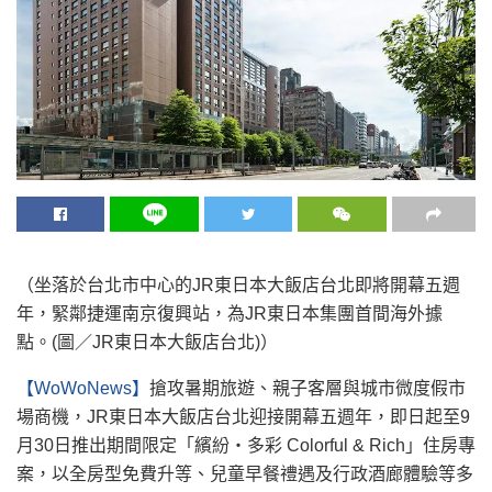
（坐落於台北市中心的JR東日本大飯店台北即將開幕五週
年，緊鄰捷運南京復興站，為JR東日本集團首間海外據
點。(圖／JR東日本大飯店台北)）
【WoWoNews】
搶攻暑期旅遊、親子客層與城市微度假市
場商機，JR東日本大飯店台北迎接開幕五週年，即日起至9
月30日推出期間限定「繽紛・多彩 Colorful & Rich」住房專
案，以全房型免費升等、兒童早餐禮遇及行政酒廊體驗等多