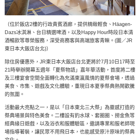
（位於飯店2樓的行政貴賓酒廊，提供精緻輕食、Häagen-
Dazs冰淇淋、台日精選啤酒，以及Happy Hour時段日本清
酒暢飲等尊榮服務，深受商務客與高端旅客青睞。(圖／JR
東日本大飯店台北)）
除住房優惠外，JR東日本大飯店台北更將於7月10日17時至
21時舉辦開幕五週年「夏祭物語」嘉年華活動，首度將二樓
及三樓宴會空間全面轉化為充滿東瀛風情的夏祭會場，透過
美食、市集、遊戲及文化體驗，重現日本夏季祭典熱鬧歡騰
的氛圍。
活動最大亮點之一，是以「日本東北三大祭」為靈感打造的
祭典場景與特色美食。二樓設有釣水球、套圈圈、撈金魚等
經典緣日遊戲，以及浴衣和服體驗區，邀請專業和服老師現
場指導著裝，讓民眾不用飛日本，也能感受原汁原味的祭典
文化。