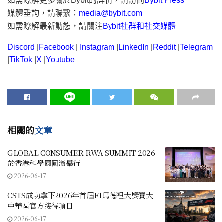
如需瞭解更多關於Bybit的詳情，請訪問
Bybit Press
媒體垂詢，請聯繫：
media@bybit.com
如需瞭解最新動態，請關注
Bybit社群和社交媒體
Discord
|
Facebook
|
Instagram
|
LinkedIn
|
Reddit
|
Telegram
|
TikTok
|
X
|
Youtube
相關的
文章
GLOBAL CONSUMER RWA SUMMIT 2026
於香港科學園圓滿舉行
2026-06-17
CSTS成功拿下2026年首屆F1馬德裡大獎賽大
中華區官方接待項目
2026-06-17