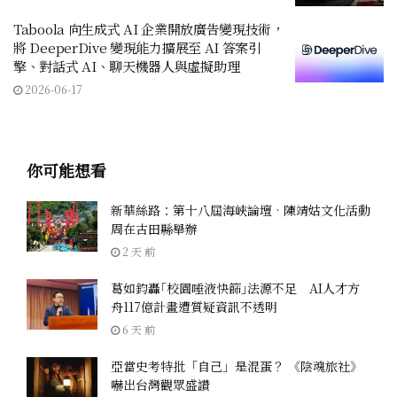
Taboola 向生成式 AI 企業開放廣告變現技術，
將 DeeperDive 變現能力擴展至 AI 答案引
擎、對話式 AI、聊天機器人與虛擬助理
2026-06-17
你可能想看
新華絲路：第十八屆海峽論壇•陳靖姑文化活動
周在古田縣舉辦
2 天 前
葛如鈞轟｢校園唾液快篩｣法源不足 AI人才方
舟117億計畫遭質疑資訊不透明
6 天 前
亞當史考特批「自己」是混蛋？ 《陰魂旅社》
嚇出台灣觀眾盛讚