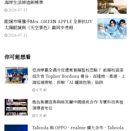
海岸生活締造新標準
2026-07-13
眼鏡市場攜手Mrs. GREEN APPLE 全新抗UV
太陽眼鏡與《天空景色》篇同步亮相
2026-07-13
你可能想看
亞洲學霸全滿分反遭常春藤盟校忽略？ 前藤校資深
招生官 Topher Bordeau 曼谷、吉隆坡、香港、上
海巡迴揭秘：拆解「AI 罐頭包裝」陷阱
4 天 前
逸仙集團宣佈與絲芙蘭中國達成合作 夯實科技美妆
領導者地位
5 天 前
Taboola 與 OPPO、realme 擴大合作，Taboola