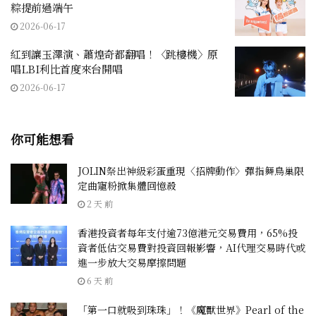
粽提前過端午
2026-06-17
紅到讓玉澤演、蕭煌奇都翻唱！〈跳樓機〉原
唱LBI利比首度來台開唱
2026-06-17
你可能想看
JOLIN祭出神級彩蛋重現〈招牌動作〉彈指舞鳥巢限
定曲寵粉掀集體回憶殺
2 天 前
香港投資者每年支付逾73億港元交易費用，65%投
資者低估交易費對投資回報影響，AI代理交易時代或
進一步放大交易摩擦問題
6 天 前
「第一口就吸到珠珠」！《魔獸世界》Pearl of the