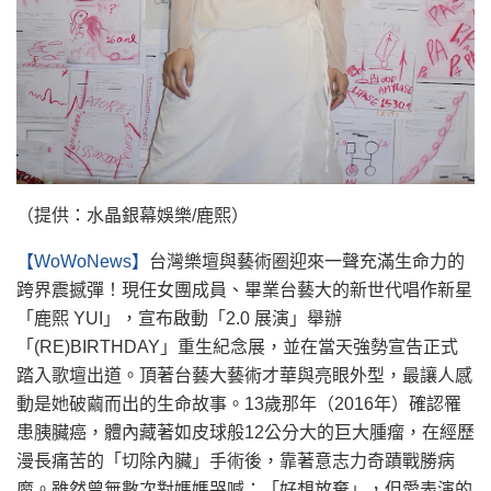
（提供：水晶銀幕娛樂/鹿熙）
【WoWoNews】
台灣樂壇與藝術圈迎來一聲充滿生命力的
跨界震撼彈！現任女團成員、畢業台藝大的新世代唱作新星
「鹿熙 YUI」，宣布啟動「2.0 展演」舉辦
「(RE)BIRTHDAY」重生紀念展，並在當天強勢宣告正式
踏入歌壇出道。頂著台藝大藝術才華與亮眼外型，最讓人感
動是她破繭而出的生命故事。13歲那年（2016年）確認罹
患胰臟癌，體內藏著如皮球般12公分大的巨大腫瘤，在經歷
漫長痛苦的「切除內臟」手術後，靠著意志力奇蹟戰勝病
魔。雖然曾無數次對媽媽哭喊：「好想放棄」，但愛表演的