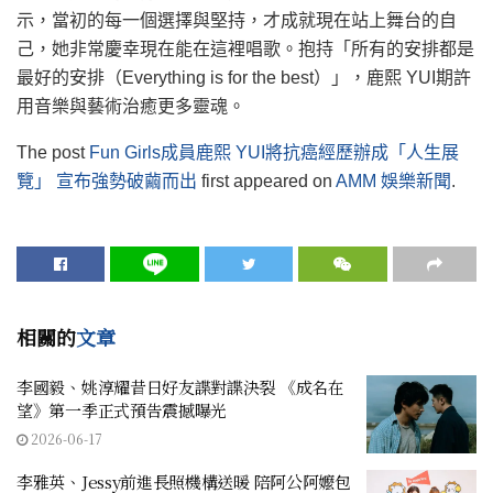
示，當初的每一個選擇與堅持，才成就現在站上舞台的自
己，她非常慶幸現在能在這裡唱歌。抱持「所有的安排都是
最好的安排（Everything is for the best）」，鹿熙 YUI期許
用音樂與藝術治癒更多靈魂。
The post
Fun Girls成員鹿熙 YUI將抗癌經歷辦成「人生展
覽」 宣布強勢破繭而出
first appeared on
AMM 娛樂新聞
.
相關的
文章
李國毅、姚淳耀昔日好友諜對諜決裂 《成名在
望》第一季正式預告震撼曝光
2026-06-17
李雅英、Jessy前進長照機構送暖 陪阿公阿嬤包