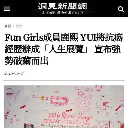
首頁
娛樂
Fun Girls成員鹿熙 YUI將抗癌
經歷辦成「人生展覽」 宣布強
勢破繭而出
2026-06-17