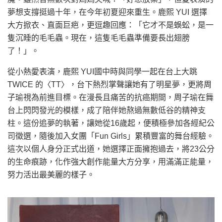
夢想支撐挺過十年，在今年初夏迎來重生。鹿熙 YUI 選擇
大方掀衣、直面巨疤，更逗趣回應：「它才不是蜈蚣，是一
隻沉睡的毛毛蟲。現在，這隻毛毛蟲準備要長出翅膀
了！」。
從小熱愛表演，鹿熙 YUI國中時與同學一起在台上大跳
TWICE 的〈TT〉，台下熱烈掌聲讓她有了明星夢，更將周
子瑜視為前進目標。在漫長且痛苦的抗癌期間，周子瑜在舞
台上閃閃發光的模樣，成了陪伴她熬過無數低谷的精神支
柱。這份追夢的執著，讓她從16歲起，便積極參加各經紀公
司徵選，隨後加入女團「Fun Girls」累積豐富的舞台經驗。
這次以個人身分正式出道，她選擇正面擁抱過去，將23公分
的生命痕跡，化作強大創作能量大方分享，用滿滿正能量，
努力活出最美麗的樣子。