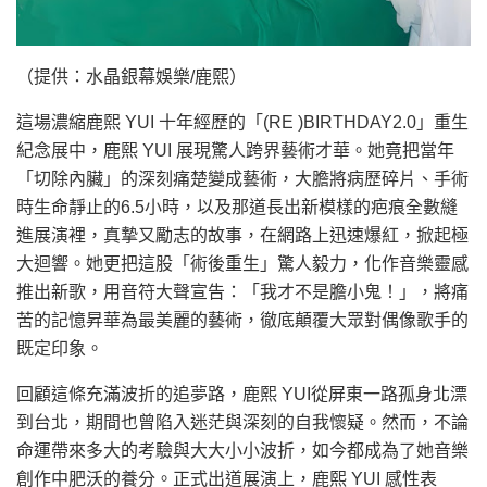
（提供：水晶銀幕娛樂/鹿熙）
這場濃縮鹿熙 YUI 十年經歷的「(RE )BIRTHDAY2.0」重生
紀念展中，鹿熙 YUI 展現驚人跨界藝術才華。她竟把當年
「切除內臟」的深刻痛楚變成藝術，大膽將病歷碎片、手術
時生命靜止的6.5小時，以及那道長出新模樣的疤痕全數縫
進展演裡，真摯又勵志的故事，在網路上迅速爆紅，掀起極
大迴響。她更把這股「術後重生」驚人毅力，化作音樂靈感
推出新歌，用音符大聲宣告：「我才不是膽小鬼！」，將痛
苦的記憶昇華為最美麗的藝術，徹底顛覆大眾對偶像歌手的
既定印象。
回顧這條充滿波折的追夢路，鹿熙 YUI從屏東一路孤身北漂
到台北，期間也曾陷入迷茫與深刻的自我懷疑。然而，不論
命運帶來多大的考驗與大大小小波折，如今都成為了她音樂
創作中肥沃的養分。正式出道展演上，鹿熙 YUI 感性表