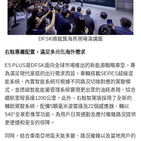
DFSK總裁龔海燕現場演講圖
右軚專屬配置，滿足多元化海外需求
E5 PLUS是DFSK面向全球市場推出的新能源戰略車型，專
為滿足現代家庭的出行需求而設。車輛搭載SERES超級混
能系統，內置智能系統可根據不同路況切換對應的駕駛模
式，並透過智能能量管理系統實現更出眾的油耗表現，綜合
續航里程長達1200公里。此外，右軚智駕版採用了全新的
輔助駕駛系統，配備5顆毫米波雷達及22個感應器，輔以
540°全景影像等功能，為用戶日常通勤及應付複雜路況提供
更便捷和安全的保障。
同時，結合東南亞地區天氣多變、路況複雜以及當地用戶的