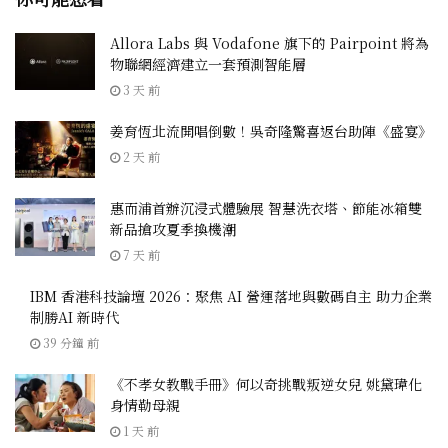
Allora Labs 與 Vodafone 旗下的 Pairpoint 將為
物聯網經濟建立一套預測智能層
3 天 前
姜育恆北流開唱倒數！吳奇隆驚喜返台助陣《盛宴》
2 天 前
惠而浦首辦沉浸式體驗展 智慧洗衣塔、節能冰箱雙
新品搶攻夏季換機潮
7 天 前
IBM 香港科技論壇 2026：聚焦 AI 營運落地與數碼自主 助力企業
制勝AI 新時代
39 分鐘 前
《不孝女教戰手冊》何以奇挑戰叛逆女兒 姚黛瑋化
身情勒母親
1 天 前