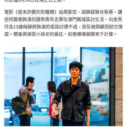
布定檔8月14日台灣正式上映。
電影《我未許願先吹蠟燭》由周鉅宏、胡錦筵聯合執導，講
述柯震東飾演的廢柴青年志華在澳門舊城區討生活，向金燕
玲及13歲梅靜妍飾演的祖孫討債不成，卻反被照顧而結交情
誼。爾後再接受小孫女的委託，前進賭場展開老千計畫。