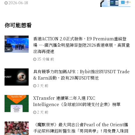
2026-06-18
你可能想看
香港ACTION 2.0正式發佈，E9 Premium重磅登
場 —-廣汽攜全明星陣容登陸2026香港車展，高質量
出海再提速
35 分鐘 前
具有競爭力的加碼APR：Bybit推出BYUSDT Trade
& Earn活動，設有20萬USDT獎池
3 天 前
XTransfer 連續第二年入選 FXC
Intelligence《全球前100跨境支付企業》榜單
2 天 前
《魔獸世界》最大同志公會Pearl of the Orient攜
手泌尿科陳鈺昕醫生推「男同美學」! 用免費入珠回