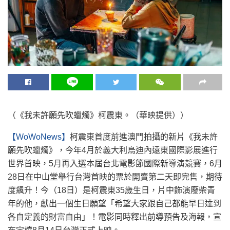
（《我未許願先吹蠟燭》柯震東。（華映提供））
【WoWoNews】
柯震東首度前進澳門拍攝的新片《我未許
願先吹蠟燭》，今年4月於義大利烏迪內遠東國際影展進行
世界首映，5月再入選本屆台北電影節國際新導演競賽，6月
28日在中山堂舉行台灣首映的票於開賣第二天即完售，期待
度飆升！今（18日）是柯震東35歲生日，片中飾演廢柴青
年的他，獻出一個生日願望「希望大家跟自己都能早日達到
各自定義的財富自由」！電影同時釋出前導預告及海報，宣