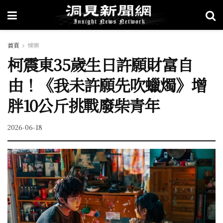
首頁
娛樂
柯震東35歲生日許願財富自
由！《我未許願先吹蠟燭》增
胖10公斤挑戰廢柴青年
2026-06-18