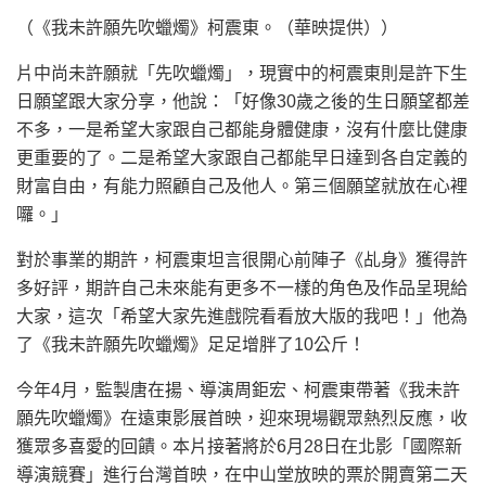
（《我未許願先吹蠟燭》柯震東。（華映提供））
片中尚未許願就「先吹蠟燭」，現實中的柯震東則是許下生
日願望跟大家分享，他說：「好像30歲之後的生日願望都差
不多，一是希望大家跟自己都能身體健康，沒有什麼比健康
更重要的了。二是希望大家跟自己都能早日達到各自定義的
財富自由，有能力照顧自己及他人。第三個願望就放在心裡
囉。」
對於事業的期許，柯震東坦言很開心前陣子《乩身》獲得許
多好評，期許自己未來能有更多不一樣的角色及作品呈現給
大家，這次「希望大家先進戲院看看放大版的我吧！」他為
了《我未許願先吹蠟燭》足足增胖了10公斤！
今年4月，監製唐在揚、導演周鉅宏、柯震東帶著《我未許
願先吹蠟燭》在遠東影展首映，迎來現場觀眾熱烈反應，收
獲眾多喜愛的回饋。本片接著將於6月28日在北影「國際新
導演競賽」進行台灣首映，在中山堂放映的票於開賣第二天