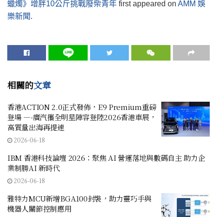
蠟燭》增胖10公斤挑戰廢柴青年
first appeared on
AMM 娛
樂新聞
.
相關的
文章
香港ACTION 2.0正式發佈，E9 Premium重磅
登場 —-廣汽攜全明星陣容登陸2026香港車展，
高質量出海再提速
2026-06-18
IBM 香港科技論壇 2026：聚焦 AI 營運落地與數碼自主 助力企
業制勝AI 新時代
2026-06-18
雅特力MCU新增BGA100封裝，助力靈巧手與
機器人關節控制應用