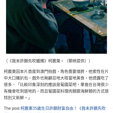
（《我未許願先吹蠟燭》柯震東。（華映提供））
柯震東因本片首度到澳門拍戲，角色需要增胖，他索性在片
中大口豬扒包，戲外也無顧忌地大啖當地美食，他透露吃了
很多，「比較印象深刻的應該是葡國菜吧，畢竟在台灣很少
有機會吃到道地的，而且葡國菜料理肉類跟海鮮類的方式很
特別又新鮮。」
The post
柯震東35歲生日許願財富自由！《我未許願先吹