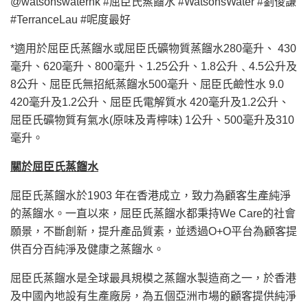
@watsonswaterhk #屈臣氏蒸餾水 #WatsonsWater #劉俊謙
#TerranceLau #呢度最好
*適用於屈臣氏蒸餾水或屈臣氏礦物質蒸餾水280毫升、 430
毫升、620毫升、800毫升、1.25公升、1.8公升﹑4.5公升及
8公升、屈臣氏無招紙蒸餾水500毫升、屈臣氏鹼性水 9.0
420毫升及1.2公升、屈臣氏電解質水 420毫升及1.2公升、
屈臣氏礦物質有氣水(原味及青檸味) 1公升、500毫升及310
毫升。
關於屈臣氏蒸餾水
屈臣氏蒸餾水於1903 年在香港成立，致力為顧客生產純淨
的蒸餾水。一直以來，屈臣氏蒸餾水都秉持We Care的社會
願景，不斷創新，提升產品質素，並透過O+O平台為顧客提
供百分百純淨及健康之蒸餾水。
屈臣氏蒸餾水是全球最具規模之蒸餾水製造商之一，於香港
及中國內地設有生產廠房，為五個亞洲市場的顧客提供純淨