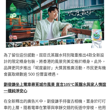
為了留住這份感動，屈臣氏蒸餾水特別隆重推出4款全新設
計的限定樽身包裝，將香港的風景完美定格於樽身。此外，
品牌更同步推出「呢度最好」大獎賞推廣活動，市民更有機
會贏取總數逾 500 份豐富禮遇。
劉俊謙坐上電車尋覓城市風景 直言
105°C
蒸餾水與家人情誼
一樣純淨安心
在全新釋出的廣告片中，劉俊謙手持復古相機，置身於叮叮
車的上層。隨着電車在繁華與寧靜交錯的街道中穿梭，他用