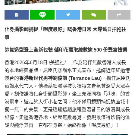
化身攝影師捕捉「呢度最好」嘅香港日常 大爆舊日拍拖往
事
帥氣造型登上全新包裝 儲印花贏取總數逾
500
份豐富禮遇
香港
2026年6月18日
/美通社/ — 作為陪伴無數香港人成長
的本地經典品牌，屈臣氏蒸餾水正式宣布，邀請近年紅遍港
澳台的
香港新世代男神劉俊謙
(Terrance Lau)
，擔任屈臣氏
蒸餾水代言人，他憑藉細膩演技與獨特文青氣質深受大眾喜
愛。劉俊謙將化身街頭攝影師，坐上充滿同樣「港味」的香
港電車，遊走於大街小巷之間。他不僅用鏡頭捕捉這座城市
獨一無二的美景，更是透過這趟旅程重溫昔日的浪漫與成長
記憶。走遍香港各地、經歷無數尋覓，發現最值得珍惜的溫
暖與純淨其實一直都在身邊，始終都係「呢度最好」！