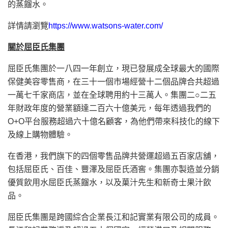
的蒸餾水。
詳情請瀏覽
https://www.watsons-water.com/
關於屈臣氏集團
屈臣氏集團於一八四一年創立，現已發展成全球最大的國際
保健美容零售商，在三十一個市場經營十二個品牌合共超過
一萬七千家商店，並在全球聘用約十三萬人。集團二○二五
年財政年度的營業額達二百六十億美元，每年透過我們的
O+O平台服務超過六十億名顧客，為他們帶來科技化的線下
及線上購物體驗。
在香港，我們旗下的四個零售品牌共營運超過五百家店舖，
包括屈臣氏、百佳、豐澤及屈臣氏酒窖。集團亦製造並分銷
優質飲用水屈臣氏蒸餾水，以及菓汁先生和新奇士果汁飲
品。
屈臣氏集團是跨國綜合企業長江和記實業有限公司的成員。