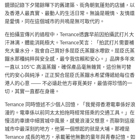
鏡頭記錄下夕陽餘暉下的舊建築、街角朝氣蓬勃的店舖，以
及香港人最真實、最動人的生活日常。無論是親情、友情還
是愛情，同在這個城市的共嗚是無可取代的。
在拍攝宣傳片的過程中，Terrance透露早前因拍攝武打片大
汗淋漓，體能消耗極大。Terrance笑言：「拍武打片需要補
充大量水分，我會自己買好多屈臣氏蒸餾水嚟飲。屈臣氏蒸
餾水那種純粹與安全感，最令我信賴和安心。」品牌多年來
一直以 105°C 高溫蒸餾，確保產品毫無雜質，這份無可替
代的安心與純淨，正正契合屈臣氏蒸餾水希望傳遞給每位香
港人的心意 —— 不必遠赴他方尋覓美好，最值得珍惜的一
切，其實一直都在身邊。
Terrance 同時憶述不少個人回憶，「我覺得香港電車係好浪
漫的。電車係以前同太太拍拖時經常搭乘的交通工具。」在
慢活的車速中細賞城中風景，感覺浪漫又愜意。而聊到這座
城市中最深刻的地方，他第一個想起的就是大埔。那裡是
Terrance 成長的地方，承載著他無數的童年與青春記憶。如