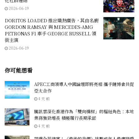
化社群連結
2026-06-19
DORITOS LOADED 推出熾熱廣告，其由名廚
GORDON RAMSAY 與 MERCEDES-AMG
PETRONAS F1 車手 GEORGE RUSSELL 領
銜主演
2026-06-19
你可能想看
APEC工商領導人中國論壇即將亮相 攜手鏈博會共促
亞太合作
4 天 前
騰訊雲深化香港作為「雙向橋樑」的樞紐角色：本地
業務強勁增長 積極履行長期承諾
4 天 前
哭爆全菲律賓！《最後的我們》挑戰成年人最痛戀愛