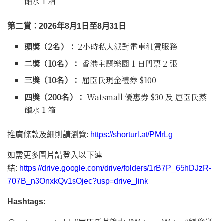
餾水 1 箱
第二賞：
2026
年
8
月
1
日至
8
月
31
日
頭獎（
2
名）：
2小時私人派對電車租賃服務
二獎（
10
名）：
香港主題樂園 1 日門票 2 張
三獎（
10
名）：
屈臣氏現金禮券 $100
四獎（
200
名）：
Watsmall 優惠券 $30 及 屈臣氏蒸
餾水 1 箱
推廣條款及細則請瀏覽:
https://shorturl.at/PMrLg
如需更多圖片請登入以下連
結:
https://drive.google.com/drive/folders/1rB7P_65hDJzR-
707B_n3OnxkQv1sOjec?usp=drive_link
Hashtags: