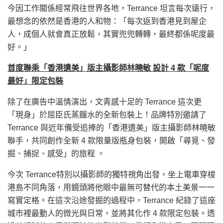
今因工作關係經常飛往世界各地，Terrance 坦言每次遠行，
最想念的依然是香港的人和物：「每次返到香港見到屋企
人，成個人就會真正放鬆，其實兜兜轉轉，最終都係呢度最
好。」
首度聯乘「香港遺美」版主攝影師林曉敏 設計
4
款「呢度
最好」限定包裝
除了在廣告中溫情演出，文青感十足的 Terrance 這次更
「現身」於屈臣氏蒸餾水的全新包裝上！品牌特別邀請了
Terrance 與近年備受追捧的「香港遺美」版主攝影師林曉敏
聯手，共同創作全新 4 款限量版瓶身包裝，開啟「尋覓、發
掘、捕捉、感受」的旅程 。
今次 Terrance特別以攝影師的獨特視角出發，坐上電車穿梭
港島不同角落，用鏡頭將他眼中最無可替代的本土美景一一
寫實定格。在這次沿途發掘的過程中，Terrance 紀錄了這座
城市裡最動人的微光與日常，並將其化作 4 款限定包裝。透