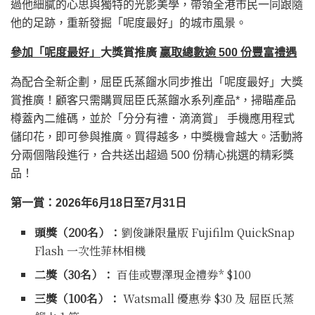
過他細膩的心思與獨特的光影美學，帶領全港市民一同跟隨
他的足跡，重新發掘「呢度最好」的城市風景。
參加「呢度最好」
大獎賞推廣
贏取總數逾
500
份豐富禮遇
為配合全新企劃，屈臣氏蒸餾水同步推出「呢度最好」大獎
賞推廣！顧客只需購買屈臣氏蒸餾水系列產品*，掃瞄產品
樽蓋內二維碼，並於「分分有禮．滴滴賞」 手機應用程式
儲印花，即可參與推廣。買得越多，中獎機會越大。活動將
分兩個階段進行，合共送出超過 500 份精心挑選的精彩獎
品！
第一賞：
2026
年
6
月
18
日至
7
月
31
日
頭獎（
200
名）：
劉俊謙限量版 Fujifilm QuickSnap
Flash 一次性菲林相機
二獎（
30
名）：
百佳或豐澤現金禮券* $100
三獎（
100
名）：
Watsmall 優惠券 $30 及 屈臣氏蒸