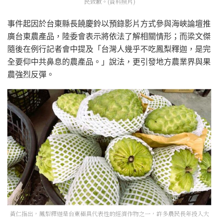
民致歉。(資料照片)
事件起因於台東縣長饒慶鈴以預錄影片方式參與海峽論壇推
廣台東農產品，陸委會表示將依法了解相關情形；而梁文傑
隨後在例行記者會中提及「台灣人幾乎不吃鳳梨釋迦，是完
全要仰中共鼻息的農產品。」說法，更引發地方農業界與果
農強烈反彈。
黃仁指出，鳳梨釋迦是台東極具代表性的經濟作物之一，許多農民長年投入大