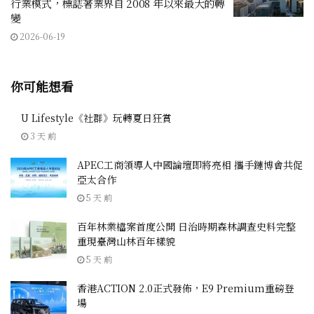
行業模式，標誌著業界自 2008 年以來最大的轉
變
2026-06-19
你可能想看
U Lifestyle《社群》玩轉夏日狂賞
3 天 前
APEC工商領導人中國論壇即將亮相 攜手鏈博會共促
亞太合作
5 天 前
百年林業檔案首度公開 日治時期森林調查史料完整
重現臺灣山林百年樣貌
5 天 前
香港ACTION 2.0正式發佈，E9 Premium重磅登
場