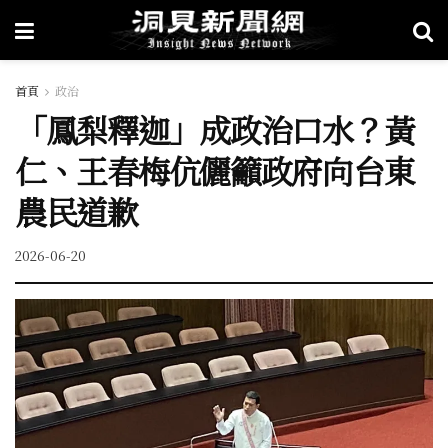
首頁
政治
「鳳梨釋迦」成政治口水？黃
仁、王春梅伉儷籲政府向台東
農民道歉
2026-06-20