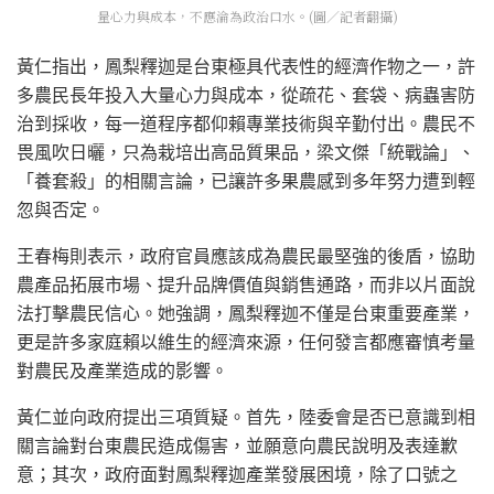
量心力與成本，不應淪為政治口水。(圖／記者翻攝)
黃仁指出，鳳梨釋迦是台東極具代表性的經濟作物之一，許
多農民長年投入大量心力與成本，從疏花、套袋、病蟲害防
治到採收，每一道程序都仰賴專業技術與辛勤付出。農民不
畏風吹日曬，只為栽培出高品質果品，梁文傑「統戰論」、
「養套殺」的相關言論，已讓許多果農感到多年努力遭到輕
忽與否定。
王春梅則表示，政府官員應該成為農民最堅強的後盾，協助
農產品拓展市場、提升品牌價值與銷售通路，而非以片面說
法打擊農民信心。她強調，鳳梨釋迦不僅是台東重要產業，
更是許多家庭賴以維生的經濟來源，任何發言都應審慎考量
對農民及產業造成的影響。
黃仁並向政府提出三項質疑。首先，陸委會是否已意識到相
關言論對台東農民造成傷害，並願意向農民說明及表達歉
意；其次，政府面對鳳梨釋迦產業發展困境，除了口號之