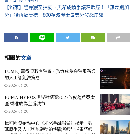
【獨家】警專寢室抽菸、黑箱成績爭議連環爆！「無差別加
分」後再搞雙標 800準波麗士畢業分發恐崩盤
相關的
文章
LUMIQ 籌得策略性融資，致力成為金融服務業
的人工智能決策層
2026-06-20
PUMA HYROX世界錦標賽2027首度落戶亞太
區 香港成為主辦城市
2026-06-20
杜拜國際金融中心《未來金融報告》揭示，數
碼原生及人工智能驅動的挑戰者銀行正重塑銀