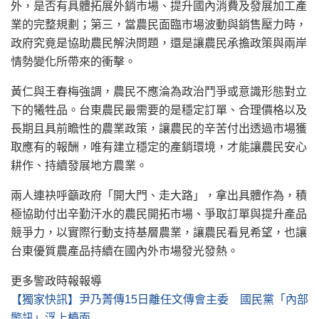
外，是否有具體拓展外銷市場、提升國內消費及發展加工產
業的完整規劃；第三，當農民面臨市場波動與銷售壓力時，
政府究竟是協助農民解決問題，還是讓農民承擔政策與兩岸
情勢變化所帶來的衝擊。
黃仁與王春梅強調，農民不應淪為政治鬥爭或意識形態對立
下的犧牲品。台東農民最需要的是穩定訂單、合理價格以及
長期且具前瞻性的農業政策，讓農民的辛苦付出透過市場獲
取應有的報酬，唯有建立穩定的產銷環境，才能讓農民安心
耕作、持續發展地方農業。
兩人連袂呼籲政府「開大門、走大路」，拿出具體作為，積
極協助付出辛勤汗水的農民開拓市場、爭取訂單與提升產品
競爭力，以實際行動支持基層農業，讓農民看見希望，也讓
台東優質農產品持續在國內外市場發光發熱。
更多警政時報報導
【獨家快訊】尹乃菁傳15日離任文傳會主委 國民黨「內部
警訊」浮上檯面