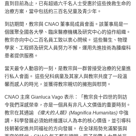
直到目前為止，已有超過六千名人士受惠於這些挽救生命的
治療方案，當中包括約三百名兒童及青少年。
到訪期間，教宗與 CNAO 董事局成員會面。該董事局是一
個匯聚全國各大學、臨床醫療機構及研究中心的協作組織。
教宗亦向中心二百名員工致以衷心問候。 這些醫生、物理
學家、工程師及研究人員努力不懈，運用先進技術為腫瘤科
患者提供服務。
當天最令人動容的一刻，是教宗與一群曾接受治療的兒童進
行私人會面。 這些兒科病童及其家人與教宗共度了一段溫
馨而感人的時光，並獲得教宗親切的擁抱與慰問。
CNAO 主席 Gianluca Vago 表示：「教宗良十四世的到訪
令我們深感榮幸，亦是一個具有非凡人文價值的重要時刻。
教宗在其通諭
《偉大的人類》(Magnifica Humanitas)
中強
調，科學發展必須始終維護以人為本的核心價值，並引導科
技朝著促進共同福祉的方向發展。 在全球局勢充滿緊張與