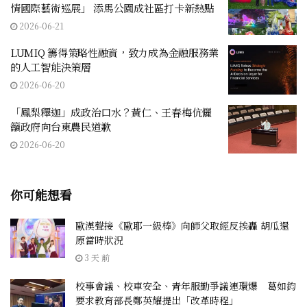
情國際藝術巡展」 添馬公園成社區打卡新熱點
2026-06-21
LUMIQ 籌得策略性融資，致力成為金融服務業
的人工智能決策層
2026-06-20
「鳳梨釋迦」成政治口水？黃仁、王春梅伉儷
籲政府向台東農民道歉
2026-06-20
你可能想看
歐漢聲接《歐耶一級棒》向師父取經反挨轟 胡瓜還
原當時狀況
3 天 前
校事會議、校車安全、青年服勤爭議連環爆 葛如鈞
要求教育部長鄭英耀提出「改革時程」