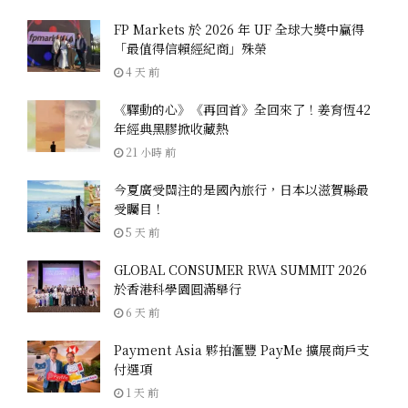
FP Markets 於 2026 年 UF 全球大獎中贏得
「最值得信賴經紀商」殊榮
4 天 前
《驛動的心》《再回首》全回來了！姜育恆42
年經典黑膠掀收藏熱
21 小時 前
今夏廣受關注的是國內旅行，日本以滋賀縣最
受矚目！
5 天 前
GLOBAL CONSUMER RWA SUMMIT 2026
於香港科學園圓滿舉行
6 天 前
Payment Asia 夥拍滙豐 PayMe 擴展商戶支
付選項
1 天 前