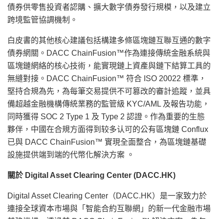
債券供零售投資者認購、擴大數字債券發行規模，以及建立
跨境監管協調機制。
白皮書的其他核心建議包括構建多條區塊鏈互聯互通的數字
債券網關。DACC ChainFusion™作為連接傳統金融系統與
區塊鏈網絡的核心技術，能實現鏈上資產與鏈下結算工具的
無縫對接。DACC ChainFusion™ 符合 ISO 20022 標準，
堅持合規為先，為每筆交易提供不可篡改的審計追蹤，並具
備超越金融機構傳統業務的監管級 KYC/AML 及報告功能，
同時獲得 SOC 2 Type 1 及 Type 2 認證。作為重要的生態
夥伴，中國在合規方面得到较多认可的公有區塊鏈 Conflux
已與 DACC ChainFusion™ 實現全面整合，為區塊鏈基礎
設施提供端到端的代幣化解決方案 。
關於
Digital Asset Clearing Center (DACC.HK)
Digital Asset Clearing Center（DACC.HK）是一家致力於
連接全球資本市場與「智能合約互聯網」的新一代金融市場