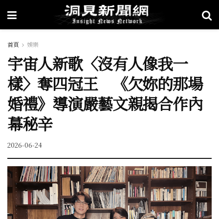
首頁
娛樂
宇宙人新歌〈沒有人像我一
樣〉奪四冠王 《欠妳的那場
婚禮》導演嚴藝文親揭合作內
幕秘辛
2026-06-24