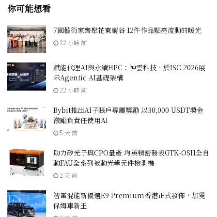
你可能想看
7國藝術家齊聚花東縱谷 12件作品點亮流動的暖光
22 小時 前
賦能代理AI與永續HPC：神雲科技，於ISC 2026展
示Agentic AI基礎架構
22 小時 前
Bybit推出AI子賬戶專屬獎勵 以30,000 USDT獎金
激勵負責任使用AI
5 天 前
助力矽光子與CPO量產 均英精密發表GTK-OSI1全自
動FAU全系列被動光學元件檢測機
2 天 前
智電混能新優選E9 Premium香港正式發佈，加冕
保姆車新王