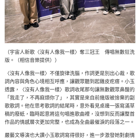
（宇宙人新歌〈沒有人像我一樣〉奪三冠王 傳唱無數狂洗
版。（相信音樂提供））
〈沒有人像我一樣〉不僅旋律洗腦，作詞更是別出心裁，歌
詞內容與角色心境相互呼應，讓觀眾聽到起雞皮疙瘩。小玉
透露，〈沒有人像我一樣〉歌詞收尾那句讓無數觀眾鼻酸的
「我走了，不再麻煩你了」，其實是來自前幾版被捨棄的副
歌歌詞。他在思考歌詞的結尾時，意外看見桌邊一張寫滿草
稿的廢紙，臨時起意將這句唱進歌曲裡，沒想到反而讓整首
作品的情感層次更加完整，也成為全曲最催淚的段落之一。
嚴藝文導演也大讚小玉歌詞寫得很好，進一步激發她對劇情