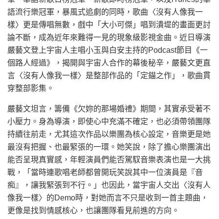
語流行樂冠軍，暴風式追劇的同時，歌曲〈沒有人像我一
樣〉更是傳唱無數，戲中「大小可傑」唱到潰堤的畫面更討
論不斷，成為近年來難得一見的現象級影視金曲。近日導演
嚴藝文登上宇宙人主唱小玉與白安主持的Podcast節目《一
個路人經過》，揭開與宇宙人合作的幕後秘辛，嚴藝文更直
言〈沒有人像我一樣〉是整部作品的「定錨之作」，歌曲貫
穿整部影集。
嚴藝文坦言，籌備《欠妳的那場婚禮》期間，其實承受著不
小壓力。身為導演，即使心中充滿不確定，也必須帶領團隊
持續往前走，尤其這次作品以樂團為核心設定，音樂更是她
最沒有把握、也最緊張的一環。她笑說，除了擔心樂團演出
能否呈現真實感，年輕演員們能否駕馭音樂表演也是一大挑
戰，「當時連歌唱老師都曾開玩笑說其中一位演員是『音
痴』，讓我緊張到不行。」也因此，當宇宙人交出〈沒有人
像我一樣〉的Demo時，對她而言不只是收到一首主題曲，
更像是找到情感核心，也讓團隊看見前進的方向。