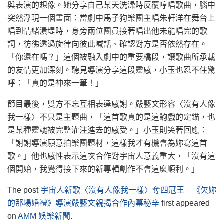
與表演的想像。她分享自己某天洗澡時反覆哼唱歌曲，腦中
突然浮現一個畫面：當劇中馬子狗樂團主唱朱軒洋在舞台上
唱到情緒潰堤時，身旁兩位團員接著唱出他未能唱完的歌
詞，彷彿透過旋律向彼此喊話、確認對方是否依然存在。
「你還在嗎？」這個被融入劇中的重要橋段，讓歌曲所承載
的友情更加深刻。聽見導演分享這段靈感，小玉也忍不住驚
呼：「真的是神來一筆！」
節目最後，雙方不忘互相表達感謝。嚴藝文形容〈沒有人像
我一樣〉不只是主題曲，「這首歌真的是這齣戲的定錨，也
是某種靈魂被完整灌注進去的感受。」小玉則笑著回應：
「謝謝導演願意拍樂團題材，這樣我才有機會為妳寫這首
歌。」他也感性表示這次合作對宇宙人意義重大，「沒有這
個開始，我覺得接下來的新專輯創作不會這麼順利。」
The post
宇宙人新歌〈沒有人像我一樣〉奪四冠王 《欠妳
的那場婚禮》導演嚴藝文親揭合作內幕秘辛
first appeared
on
AMM 娛樂新聞
.