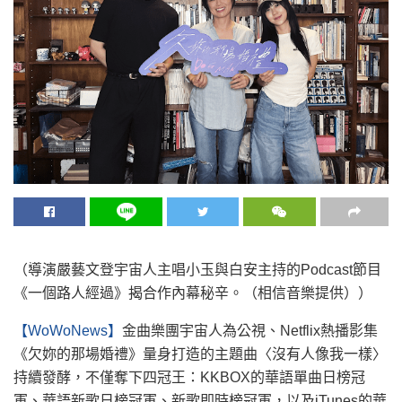
（導演嚴藝文登宇宙人主唱小玉與白安主持的Podcast節目
《一個路人經過》揭合作內幕秘辛。（相信音樂提供））
【WoWoNews】
金曲樂團宇宙人為公視、Netflix熱播影集
《欠妳的那場婚禮》量身打造的主題曲〈沒有人像我一樣〉
持續發酵，不僅奪下四冠王：KKBOX的華語單曲日榜冠
軍、華語新歌日榜冠軍、新歌即時榜冠軍，以及iTunes的華