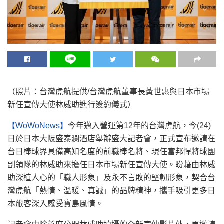
（照片：台灣虎航提供/台灣虎航董事長黃世惠與日本市場
新任宣傳大使林威助進行簽約儀式）
【WoWoNews】
今年邁入營運第12年的台灣虎航，今(24)
日於日本大阪盛泰瀾酒店舉辦盛大記者會，正式宣布邀請在
台日棒球界具備高知名度的前職棒名將、現任富邦悍將球團
副領隊的林威助來擔任日本市場新任宣傳大使。盼藉由林威
助深植人心的「職人形象」及永不言敗的堅韌形象，契合台
灣虎航「熱情、溫暖、真誠」的品牌精神，攜手吸引更多日
本旅客深入感受寶島風情。