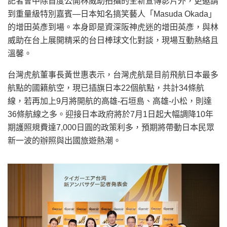
記者會中除首度公開林威助拍攝的全新宣傳影片外，更邀請
到重量級特別嘉賓—日本知名搞笑藝人「Masuda Okada」
的增田英彥到場。本身即是資深阪神虎迷的增田英彥，與林
威助在台上展開精采的台日棒球文化對談，現場互動熱絡且
溫馨。
台灣虎航董事長黃世惠表示，台灣虎航是目前飛航日本最多
航點的國籍航空，現已插旗日本22個航點，共計34條航
線，若再加上9月將開航的高雄-石垣島、高雄-小松，則達
36條航線之多。迎接日本政府將於7月1日起大幅調降10年
期護照規費達7,000日圓的政策利多，預期將帶動日本民眾
新一波的辦照與出國旅遊熱潮。