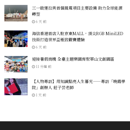
三一啟運拉美首個風電項目主要設備 助力全球能源
轉型
6 天 前
海信香港首店入駐京東MALL，頂尖RGB MiniLED
技術打造世界盃極致觀賽體驗
6 天 前
迎接暑假商機 全臺主題樂園齊聚華山文創園區
11 分鐘 前
【人物專訪】用知識點亮人生暮光——專訪「晚霞學
院」創辦人 莊子芸老師
1 天 前