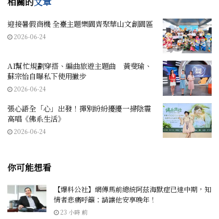
相關的
文章
迎接暑假商機 全臺主題樂園齊聚華山文創園區
2026-06-24
AI幫忙規劃穿搭、編曲旅遊主題曲 黃斐瑜、
蘇宗怡自曝私下使用撇步
2026-06-24
張心語全「心」出發！揮別紛紛擾擾一掃陰霾
高唱《佛系生活》
2026-06-24
你可能想看
【爆料公社】網傳馬前總統阿茲海默症已達中期，知
情者悲痛呼籲：請讓他安享晚年！
23 小時 前