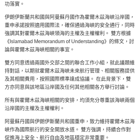
功落實。
伊朗伊斯蘭共和國與阿曼蘇丹國作為霍爾木茲海峽沿岸國，
重申承諾按照適用國際法，確保通過海峽的安全通行，同時
強調其對霍爾木茲海峽領海的主權及主權權利。 雙方根據
《Islamabad Memorandum of Understanding》的條文，討
論與霍爾木茲海峽相關的事宜。
雙方同意透過兩國外交部之間的聯合工作小組，就此議題維
持對話，以期就霍爾木茲海峽未來航行管理、相關服務提供
及其相關費用，按照國際標準達成協議。 在此背景下，雙
方亦同意與該地區沿岸國及任何其他相關各方舉行討論。
所有與霍爾木茲海峽相關的安排，均須充分尊重該海峽兩個
沿岸國的主權及主權權利。
阿曼蘇丹國與伊朗伊斯蘭共和國重申，致力維持霍爾木茲海
峽作為國際航行的安全開放水道。 雙方強調，持續合作對
促進海上安全、航行自由及地區穩定非常重要。