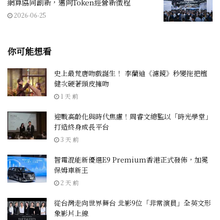
網算協同創新，邁向Token經營新徵程
2026-06-25
你可能想看
史上最荒唐吻戲誕生！ 李蘭迪《濾鏡》秒變拖把檀
健次硬著頭皮擁吻
1 天 前
迎戰高齡化與時代焦慮！周睿文總監以「時光學堂」
打造終身成長平台
3 天 前
智電混能新優選E9 Premium香港正式發佈，加冕
保姆車新王
2 天 前
從台灣走向世界舞台 北影9位「非常演員」全英文形
象影片上線