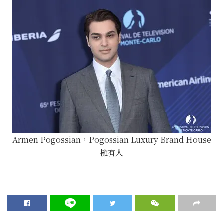
Armen Pogossian，Pogossian Luxury Brand House
擁有人