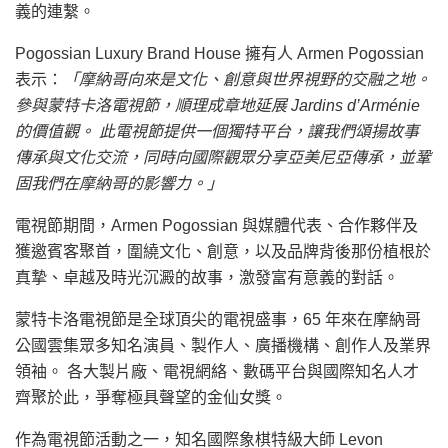
義的連繫。
Pogossian Luxury Brand House 擁有人 Armen Pogossian
表示：
「摩納哥向來是文化、創意與世界視野的交融之地。
參與蒙特卡洛電視節，順理成章地延展 Jardins d’Arménie
的價值觀。 此電視節提供一個獨特平台，讓我們頌揚故事
傳承與文化交流，同時向國際觀眾分享亞美尼亞傳承，並鞏
固我們在摩納哥的影響力。」
電視節期間，Armen Pogossian 與媒體代表、合作夥伴及
獲邀賓客聚首，圍繞文化、創意，以及品牌背後那份植根於
真摯、卓越及時光沉澱的故事，激發富有意義的對話。
蒙特卡洛電視節是全球頂尖的電視盛事，65 年來在摩納哥
公國雲集眾多知名演員、製作人、廣播機構、創作人及業界
領袖。 各大製片廠、電視網絡、數碼平台與國際知名人才
齊聚於此，爭奪極具聲望的金仙女獎。
作為電視節活動之一，知名國際象棋特級大師 Levon