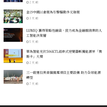
2 天 前
金沙中國以會展為引擎驅動多元發展
3 天 前
LUMIQ 籌得策略性融資，致力成為金融服務業的人
工智能決策層
5 天 前
華為智能光伏506KTL組串式逆變器斬獲能源界「奧
斯卡」大獎
2 天 前
三一啟運拉美首個風電項目主要設備 助力全球能源
轉型
7 天 前