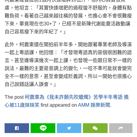
慮，他坦言：「其實快速增肥的過程蠻不舒服的，身體有點
難負荷。看著自己越來越往橫的發展，也擔心會不會很難瘦
下來，畢竟現在也30+了，已經不是新陳代謝能靈活啟動讓
自己容易瘦下來的年紀了。」
此外，柯震東還在開拍前半年多，開始跟著專業老師及導演
一起上粵語課，他回憶：「才發現粵語真的是個很困難的語
言，甚至連導演幾次一起上課，也發現一些跟日常不一樣的
說法。最難的主要是音調上的變化，一唸不準可能就會變完
全不一樣的意思，甚至會變成貶義詞，所以一開始也很擔心
自己說錯話讓人誤會。」
The post
柯震東為《我未許願先吹蠟燭》苦學半年粵語 擔
心被11歲妹妹笑
first appeared on
AMM 娛樂新聞
.