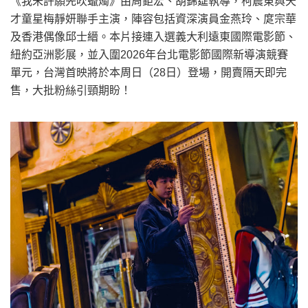
《我未許願先吹蠟燭》由周鉅宏、胡錦筵執導，柯震東與天
才童星梅靜妍聯手主演，陣容包括資深演員金燕玲、庹宗華
及香港偶像邱士縉。本片接連入選義大利遠東國際電影節、
紐約亞洲影展，並入圍2026年台北電影節國際新導演競賽
單元，台灣首映將於本周日（28日）登場，開賣隔天即完
售，大批粉絲引頸期盼！