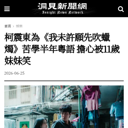
首頁
娛樂
柯震東為《我未許願先吹蠟
燭》苦學半年粵語 擔心被11歲
妹妹笑
2026-06-25