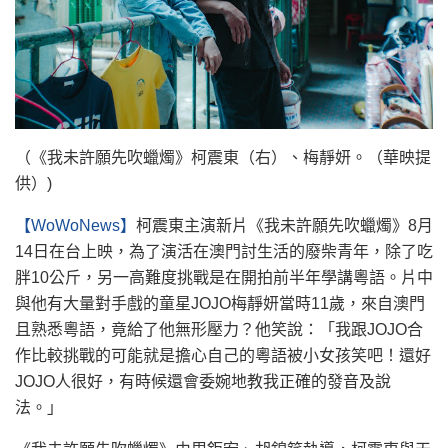
（《我未許願先吹蠟燭》柯震東（右）、梅靜妍。（華映提
供）)
【WoWoNews】
柯震東主演新片《我未許願先吹蠟燭》8月
14日在台上映，為了演活在澳門討生活的廢柴青年，除了吃
胖10公斤，另一高難度挑戰是在開拍前半年學講粵語。片中
與他有大量對手戲的童星JOJO梅靜妍當時11歲，來自澳門
且熟悉粵語，竟給了他無形壓力？他笑說：「我跟JOJO合
作比較挑戰的可能就是擔心自己的粵語被小女孩笑吧！還好
JOJO人很好，有時候還會委婉地教我正確的發音及說
法。」