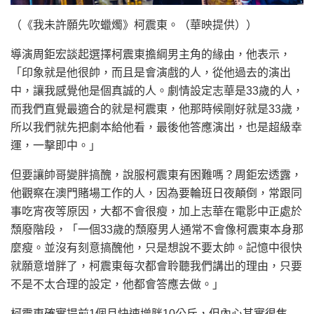
（《我未許願先吹蠟燭》柯震東。（華映提供））
導演周鉅宏談起選擇柯震東擔綱男主角的緣由，他表示，
「印象就是他很帥，而且是會演戲的人，從他過去的演出
中，讓我感覺他是個真誠的人。劇情設定志華是33歲的人，
而我們直覺最適合的就是柯震東，他那時候剛好就是33歲，
所以我們就先把劇本給他看，最後他答應演出，也是超級幸
運，一擊即中。」
但要讓帥哥變胖搞醜，說服柯震東有困難嗎？周鉅宏透露，
他觀察在澳門賭場工作的人，因為要輪班日夜顛倒，常跟同
事吃宵夜等原因，大都不會很瘦，加上志華在電影中正處於
頹廢階段，「一個33歲的頹廢男人通常不會像柯震東本身那
麼瘦。並沒有刻意搞醜他，只是想說不要太帥。記憶中很快
就願意增胖了，柯震東每次都會聆聽我們講出的理由，只要
不是不太合理的設定，他都會答應去做。」
柯震東確實提前1個月快速增胖10公斤，但內心其實很焦