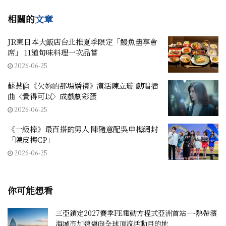
相關的
文章
JR東日本大飯店台北推夏季限定「鰻魚盡享會
席」 11道旬味料理一次品嘗
2026-06-25
蘇慧倫《欠妳的那場婚禮》演活陳立璇 獻唱插
曲〈貴得可以〉成戲劇彩蛋
2026-06-25
《一級棒》最百搭的男人 陳隨意配吳申梅網封
「陳皮梅CP」
2026-06-25
你可能想看
三亞鎖定2027賽季FE電動方程式亞洲首站—-熱帶濱
海城市加速邁向全球頂流活動目的地