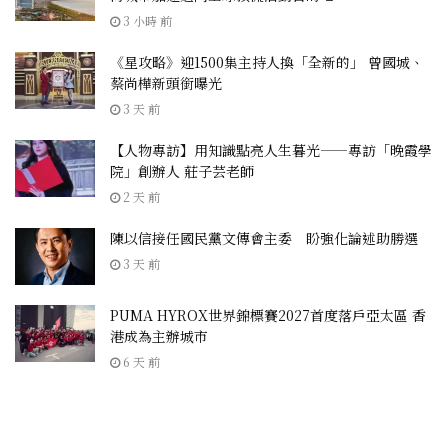
3 小時 前
《星攻略》迎1500集主持人換「全新的」 曾國城、
蔡尚樺新頭銜曝光
3 天 前
【人物專訪】用知識點亮人生暮光——專訪「晚霞學
院」創辦人 莊子芸老師
2 天 前
陳以信接任國民黨文傳會主委 盼強化論述助勝選
3 天 前
PUMA HYROX世界錦標賽2027首度落戶亞太區 香
港成為主辦城市
6 天 前