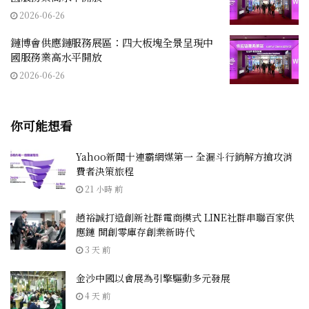
2026-06-26
鏈博會供應鏈服務展區：四大板塊全景呈現中
國服務業高水平開放
2026-06-26
你可能想看
Yahoo新聞十連霸網媒第一 全漏斗行銷解方搶攻消
費者決策旅程
21 小時 前
趙裕誠打造創新社群電商模式 LINE社群串聯百家供
應鏈 開創零庫存創業新時代
3 天 前
金沙中國以會展為引擎驅動多元發展
4 天 前