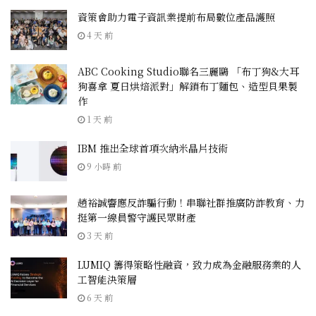
資策會助力電子資訊業提前布局數位產品護照
4 天 前
ABC Cooking Studio聯名三麗鷗 「布丁狗&大耳
狗喜拿 夏日烘焙派對」解鎖布丁麵包、造型貝果製
作
1 天 前
IBM 推出全球首項次納米晶片技術
9 小時 前
趙裕誠響應反詐騙行動！串聯社群推廣防詐教育、力
挺第一線員警守護民眾財產
3 天 前
LUMIQ 籌得策略性融資，致力成為金融服務業的人
工智能決策層
6 天 前