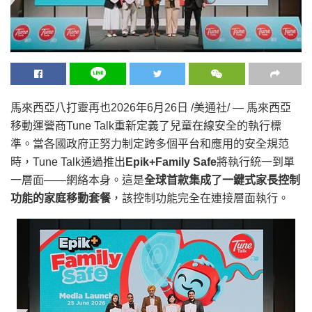
馬來西亞八打靈再也
2026年6月26日
/美通社/ — 馬來西亞
移動運營商Tune Talk重新定義了兒童在線安全的執行標
準。當各國政府正努力制定跨多個平台和應用的安全規范
時，Tune Talk通過推出
Epik+Family Safe
將執行統一到單
一層面——網絡本身。這是
全球首款集成了一鍵式家長控制
功能的家庭移動套餐
，該控制功能完全在連接層面執行。