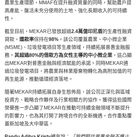
農業生產環節，MMAF在提升融資質量的同時，幫助農戶提
高產能、盤活未充分使用的土地、強化長期收入的可持續
性。
截至目前，MEKAR已發放超過
2.4萬億印尼盾
的生產性融資
貸款，
還款率
保持在
98%
。該公司覆蓋農業、中小微企業
(MSME)、垃圾發電項目等生產領域，持續拓展普惠金融服
務。
其超過
80%的借款方為女性主導的中小微企業
，這凸顯
出MEKAR對普惠金融與經濟賦能的承諾。同時MEKAR通
過垃圾發電項目，將農業與林業廢棄物轉化為高附加值的可
再生能源，推動循環經濟落地。
隨著MEKAR持續拓展自身生態佈局，該公司正深化與區域
投資方、戰略合作夥伴及行業相關方的協作。獲得這些國際
榮譽進一步凸顯了MEKAR在推動可持續金融領域不斷提升
的影響力，也為其打開了跨境合作的全新機遇，合作重點覆
蓋新加坡及大中華區。
Pandu Aditya Kristy
補充說：
「我們堅信普惠金融不應止