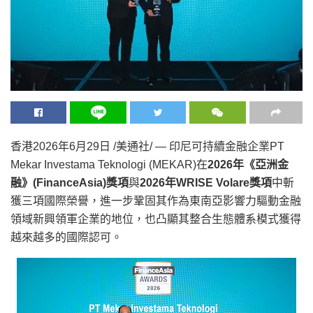
香港
2026年6月29日
/美通社/ — 印尼可持續金融企業PT
Mekar Investama Teknologi (MEKAR)在
2026年《亞洲金
融》(
FinanceAsia)
獎項
與
2026年WRISE Volare獎項
中斬
獲三項國際榮譽，進一步鞏固其作為東南亞影響力驅動金融
領域新興領軍企業的地位，也凸顯其整合生態體系模式獲得
越來越多的國際認可‌。