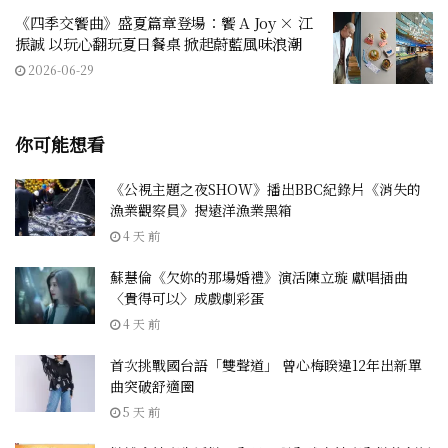
《四季交饗曲》盛夏篇章登場：饗 A Joy × 江
振誠 以玩心翻玩夏日餐桌 掀起蔚藍風味浪潮
2026-06-29
你可能想看
《公視主題之夜SHOW》播出BBC紀錄片《消失的
漁業觀察員》揭遠洋漁業黑箱
4 天 前
蘇慧倫《欠妳的那場婚禮》演活陳立璇 獻唱插曲
〈貴得可以〉成戲劇彩蛋
4 天 前
首次挑戰國台語「雙聲道」 曾心梅睽違12年出新單
曲突破舒適圈
5 天 前