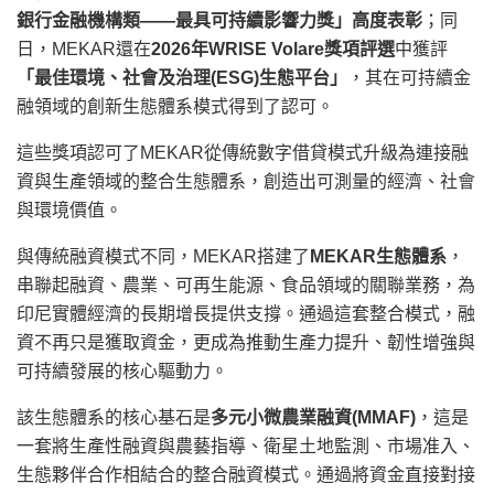
銀行金融機構類——最具可持續影響力獎」高度表彰
；同
日，MEKAR還在
2026年WRISE Volare獎項評選
中獲評
「最佳環境、社會及治理
(ESG)生態平台」
，其在可持續金
融領域的創新生態體系模式得到了認可。
這些獎項認可了MEKAR從傳統數字借貸模式升級為連接融
資與生產領域的整合生態體系，創造出可測量的經濟、社會
與環境價值。
與傳統融資模式不同，MEKAR搭建了
MEKAR生態體系
，
串聯起融資、農業、可再生能源、食品領域的關聯業務，為
印尼實體經濟的長期增長提供支撐。通過這套整合模式，融
資不再只是獲取資金，更成為推動生產力提升、韌性增強與
可持續發展的核心驅動力。
該生態體系的核心基石是
多元小微農業融資
(MMAF)
，這是
一套將生產性融資與農藝指導、衛星土地監測、市場准入、
生態夥伴合作相結合的整合融資模式。通過將資金直接對接