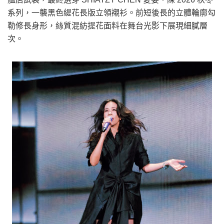
系列，一襲黑色緹花長版立領襯衫。前短後長的立體輪廓勾
勒修長身形，絲質混紡提花面料在舞台光影下展現細膩層
次。