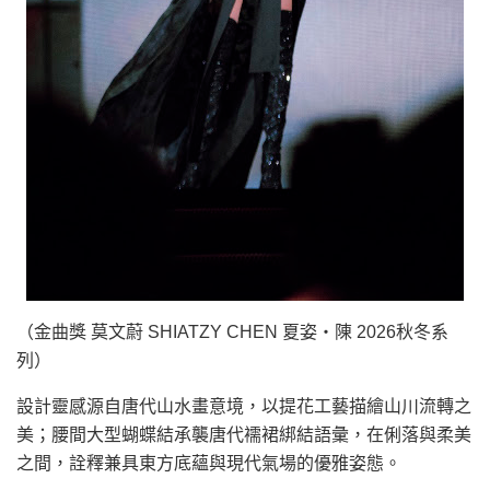
（金曲獎 莫文蔚 SHIATZY CHEN 夏姿・陳 2026秋冬系
列）
設計靈感源自唐代山水畫意境，以提花工藝描繪山川流轉之
美；腰間大型蝴蝶結承襲唐代襦裙綁結語彙，在俐落與柔美
之間，詮釋兼具東方底蘊與現代氣場的優雅姿態。