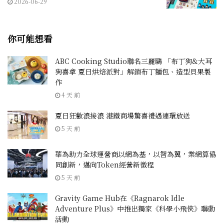
2026-06-29
你可能想看
ABC Cooking Studio聯名三麗鷗 「布丁狗&大耳
狗喜拿 夏日烘焙派對」解鎖布丁麵包、造型貝果製
作
4 天 前
夏日狂歡浪接浪 港鐵商場驚喜禮遇連環放送
5 天 前
華為助力全球運營商以網為基，以智為翼，業網算協
同創新，邁向Token經營新徵程
5 天 前
Gravity Game Hub在《Ragnarok Idle
Adventure Plus》中推出獨家《科學小飛俠》聯動
活動