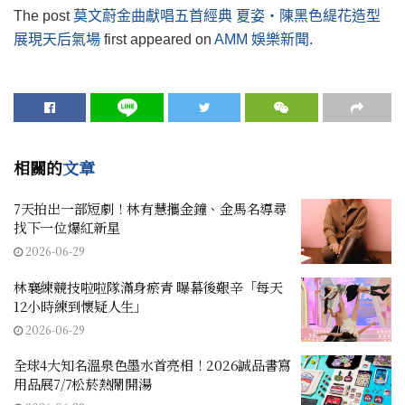
The post
莫文蔚金曲獻唱五首經典 夏姿・陳黑色緹花造型
展現天后氣場
first appeared on
AMM 娛樂新聞
.
相關的
文章
7天拍出一部短劇！林有慧攜金鐘、金馬名導尋
找下一位爆紅新星
2026-06-29
林襄練競技啦啦隊滿身瘀青 曝幕後艱辛「每天
12小時練到懷疑人生」
2026-06-29
全球4大知名溫泉色墨水首亮相！2026誠品書寫
用品展7/7松菸熱鬧開湯