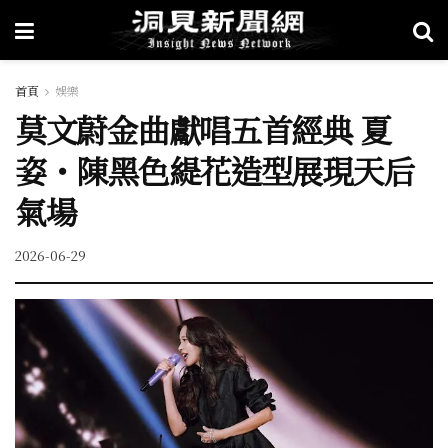
首頁
娛樂
莫文蔚金曲獻唱五首經典 夏
姿・陳黑色緹花造型展現天后
氣場
2026-06-29