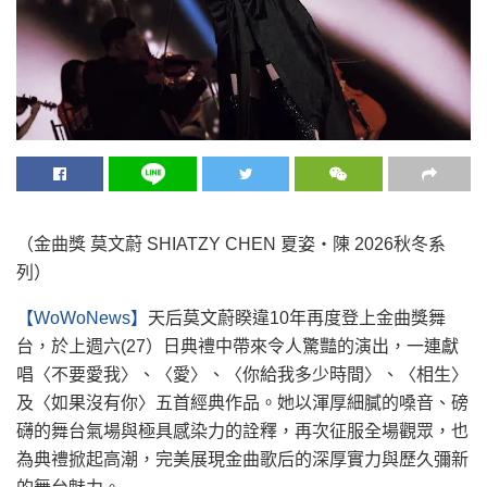
（金曲獎 莫文蔚 SHIATZY CHEN 夏姿・陳 2026秋冬系
列）
【WoWoNews】
天后莫文蔚睽違10年再度登上金曲獎舞
台，於上週六(27）日典禮中帶來令人驚豔的演出，一連獻
唱〈不要愛我〉、〈愛〉、〈你給我多少時間〉、〈相生〉
及〈如果沒有你〉五首經典作品。她以渾厚細膩的嗓音、磅
礴的舞台氣場與極具感染力的詮釋，再次征服全場觀眾，也
為典禮掀起高潮，完美展現金曲歌后的深厚實力與歷久彌新