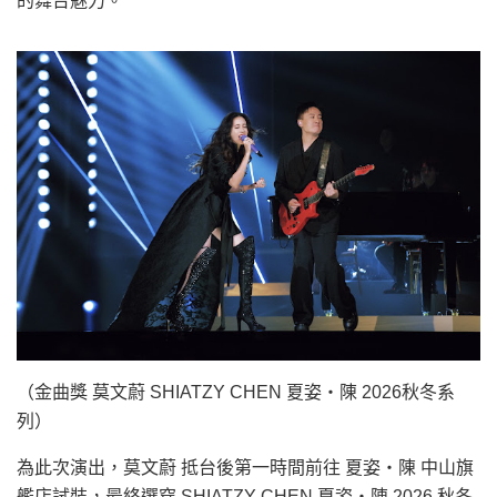
的舞台魅力。
（金曲獎 莫文蔚 SHIATZY CHEN 夏姿・陳 2026秋冬系
列）
為此次演出，莫文蔚 抵台後第一時間前往 夏姿・陳 中山旗
艦店試裝，最終選穿 SHIATZY CHEN 夏姿・陳 2026 秋冬