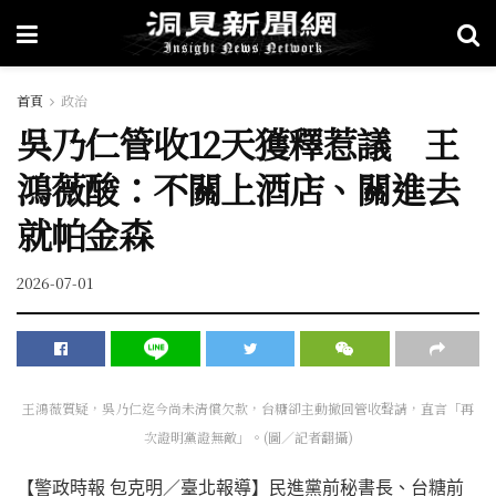
首頁
政治
吳乃仁管收12天獲釋惹議 王
鴻薇酸：不關上酒店、關進去
就帕金森
2026-07-01
王鴻薇質疑，吳乃仁迄今尚未清償欠款，台糖卻主動撤回管收聲請，直言「再
次證明黨證無敵」。(圖／記者翻攝)
【警政時報 包克明／臺北報導】民進黨前秘書長、台糖前