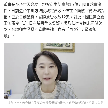
董事長吳乃仁因台糖土地案衍生新臺幣1.7億元民事求償案
件，日前遭台中地方法院裁定管收，惟在台糖撤回管收聲請
後，已於日前獲釋，實際遭管收約12天。對此，國民黨立委
王鴻薇今（1）日在臉書發文質疑，吳乃仁迄今尚未清償欠
款，台糖卻主動撤回管收聲請，直言「再次證明黨證無
敵」。
王鴻薇指出，若台糖在債權尚未獲得保障的情況下撤回管收聲請，相關決策是