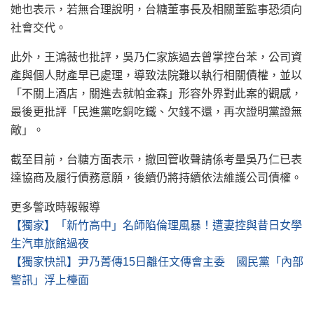
她也表示，若無合理說明，台糖董事長及相關董監事恐須向
社會交代。
此外，王鴻薇也批評，吳乃仁家族過去曾掌控台苯，公司資
產與個人財產早已處理，導致法院難以執行相關債權，並以
「不關上酒店，關進去就帕金森」形容外界對此案的觀感，
最後更批評「民進黨吃銅吃鐵、欠錢不還，再次證明黨證無
敵」。
截至目前，台糖方面表示，撤回管收聲請係考量吳乃仁已表
達協商及履行債務意願，後續仍將持續依法維護公司債權。
更多警政時報報導
【獨家】「新竹高中」名師陷倫理風暴！遭妻控與昔日女學
生汽車旅館過夜
【獨家快訊】尹乃菁傳15日離任文傳會主委 國民黨「內部
警訊」浮上檯面