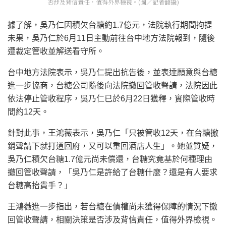
否涉及背信責任，值得外界檢視。(圖／記者翻攝)
據了解，吳乃仁因積欠台糖約1.7億元，法院執行期間拘提
未果，吳乃仁於6月11日主動前往台中地方法院報到，隨後
遭裁定管收並解送看守所。
台中地方法院表示，吳乃仁提出抗告後，並表達願意與台糖
進一步協商，台糖公司隨後向法院撤回管收聲請，法院因此
依法停止管收程序，吳乃仁已於6月22日獲釋，實際管收時
間約12天。
針對此事，王鴻薇表示，吳乃仁「只被管收12天，在台糖撤
銷聲請下就打道回府，又可以重回酒店人生」。她並質疑，
吳乃仁積欠台糖1.7億元尚未償還，台糖究竟基於何種理由
撤回管收聲請，「吳乃仁是許給了台糖什麼？還是有人要求
台糖高抬貴手？」
王鴻薇進一步指出，若台糖在債權尚未獲得保障的情況下撤
回管收聲請，相關決策是否涉及背信責任，值得外界檢視。