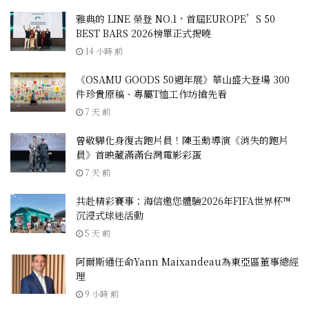
雅典的 LINE 榮登 NO.1，首屆EUROPE’S 50
BEST BARS 2026榜單正式揭曉
14 小時 前
《OSAMU GOODS 50週年展》華山盛大登場 300
件珍貴原稿、專屬T恤工作坊搶先看
7 天 前
曾敬驊化身復古跑片員！陳玉勳導演《消失的跑片
員》首映藏滿滿台灣電影彩蛋
7 天 前
共赴精彩賽事：海信邀您體驗2026年FIFA世界杯™
沉浸式球迷活動
5 天 前
阿爾斯通任命Yann Maixandeau為東亞區董事總經
理
9 小時 前