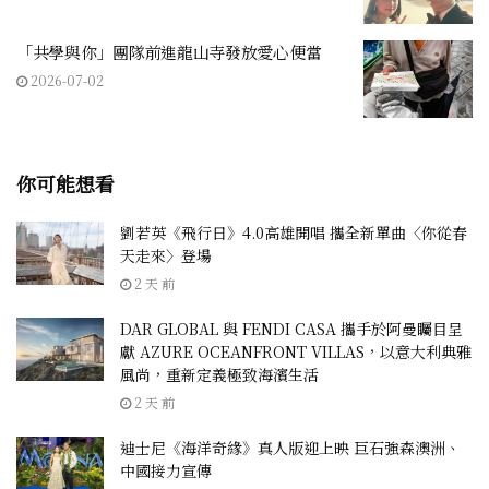
「共學與你」團隊前進龍山寺發放愛心便當
2026-07-02
你可能想看
劉若英《飛行日》4.0高雄開唱 攜全新單曲〈你從春
天走來〉登場
2 天 前
DAR GLOBAL 與 FENDI CASA 攜手於阿曼矚目呈
獻 AZURE OCEANFRONT VILLAS，以意大利典雅
風尚，重新定義極致海濱生活
2 天 前
迪士尼《海洋奇緣》真人版迎上映 巨石強森澳洲、
中國接力宣傳