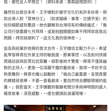
祖，靈性友人早預言！（資料來源：東森超視提供））
雖然在台居住多年，王宇婕對於廟宇文化仍有許多好奇，例
如台灣人對「眾神分工」（如求姻緣、事業、交通平安）的
信仰細節感到驚訝。她也觀察到台灣特有的傳統儀式，「像
公司行號農曆七月拜拜，或是拍戲開鏡如果不拜拜就容易出
問題，拜完就順利了，這文化真的很神奇。」
談及與前輩許效舜的首次合作，王宇婕坦言壓力不小，希望
能學習舜哥在外景主持的敏銳度、節奏掌控，以及如何快速
透過訪談與民眾拉近距離。錄影後她才驚覺，舜哥不僅是幽
默的主持人，更是一位深藏不露的藝術家，寫得一手好字且
熱衷雕刻。舜哥也暖心鼓勵她：「做自己最重要，呈現真實
的模樣就很棒，不要一直看劇本，要自然地去體驗現場的能
量。」錄影當天，王宇婕聽到餐廳老闆分享與神明間的感人
報恩故事，深受感動，一度在鏡頭前淚灑現場。