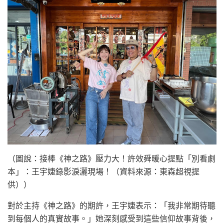
（圖說：接棒《神之路》壓力大！許效舜暖心提點「別看劇
本」：王宇婕錄影淚灑現場！（資料來源：東森超視提
供））
對於主持《神之路》的期許，王宇婕表示：「我非常期待聽
到每個人的真實故事。」她深刻感受到這些信仰故事背後，