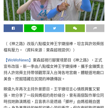
（《神之路》改版八點檔女神王宇婕接棒，坦言與許效舜搭
檔有壓力。（資料來源：東森超視提供））
【WoWoNews】
東森超視行腳實境節目《神之路》，正式
宣布改版，新一季由八點檔女神王宇婕接棒，攜手金鐘獎主
持人許效舜主持帶領觀眾深入台灣各地宮廟，體驗道地廟口
美食、挖掘隱藏在民間的神蹟傳說。
睽違九年再次主持外景節目，王宇婕坦言心情既興奮又緊
張。她分享了一段與媽祖的奇妙緣分，曾有兩個製作單位同
時找她飾演媽祖，且皆表示是透過「擲杯」由媽祖親自選
中。身為基督徒的她起初擔心習俗衝突，但在劇組取得神明