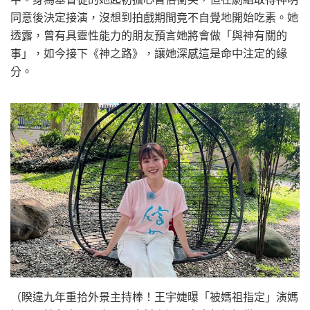
同意後決定接演，沒想到拍戲期間竟不自覺地開始吃素。她
透露，曾有具靈性能力的朋友預言她將會做「與神有關的
事」，如今接下《神之路》，讓她深感這是命中注定的緣
分。
（睽違九年重拾外景主持棒！王宇婕曝「被媽祖指定」演媽