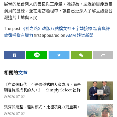
展現的是台灣人的善良與正能量。她認為，透過節目能豐富
演員的歷練，並在走訪過程中，讓自己更深入了解且熱愛台
灣這片土地與人民。
The post
《神之路》改版八點檔女神王宇婕接棒 坦言與許
效舜搭檔有壓力
first appeared on
AMM 娛樂新聞
.
相關的
文章
《在這個時代，不是最優秀的人會成功，而是
願意持續成長的人。》－Simply Select 社群
2026-07-02
張齊興總監：選對模式，比埋頭努力更重要。
2026-07-02