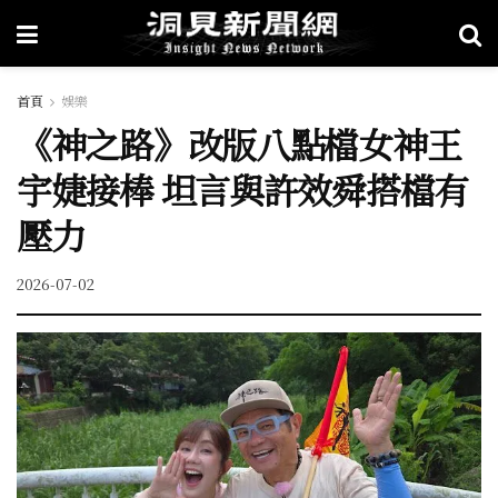
首頁
娛樂
《神之路》改版八點檔女神王
宇婕接棒 坦言與許效舜搭檔有
壓力
2026-07-02