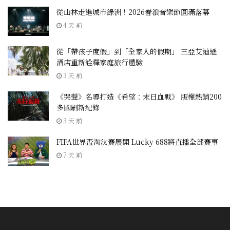
從山林走進城市綠洲！2026春浪音樂節圓滿落幕
4 天 前
從「帶孩子度假」到「全家人的假期」 三亞艾迪遜
酒店重新詮釋家庭旅行體驗
3 天 前
《哭聲》名導打造《希望：末日血戰》 版權熱銷200
多國刷新紀錄
3 天 前
FIFA世界盃淘汰賽展開 Lucky 688將直播全部賽事
7 天 前