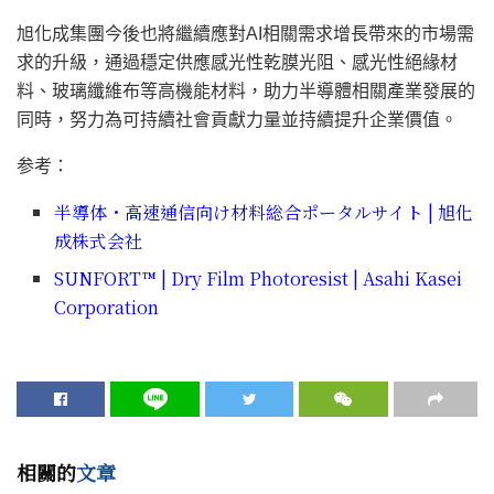
旭化成集團今後也將繼續應對AI相關需求增長帶來的市場需
求的升級，通過穩定供應感光性乾膜光阻、感光性絕緣材
料、玻璃纖維布等高機能材料，助力半導體相關產業發展的
同時，努力為可持續社會貢獻力量並持續提升企業價值。
参考：
半導体・高速通信向け材料総合ポータルサイト | 旭化
成株式会社
SUNFORT™ | Dry Film Photoresist | Asahi Kasei
Corporation
相關的
文章