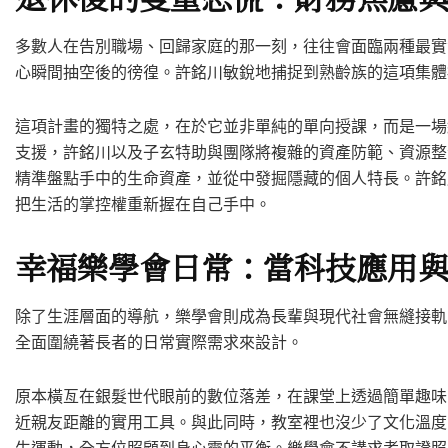
多數人在告別職場、回歸家庭的那一刻，往往會面臨兩種最實
心瞬間抽空後的徬徨。許銘川敏銳地捕捉到熟齡族的這項集體
這項計畫的獨特之處，在於它並非單純的單向授課，而是一場
支援，許銘川以及子玄特助與團隊將複雜的資產防範、資源整
精準盤點手中的生命資產，並從中發掘隱藏的個人特長。許銘
把生活的掌控權重新握在自己手中。
幸福樂學會日常：當科技應用
除了生涯層面的導航，樂學會則成為長輩與現代社會無縫接軌
全面圍繞著長者的日常實際需求來設計。
原本橫亙在銀髮世代眼前的數位落差，在課堂上透過簡單趣味
近親友距離的實用工具。與此同時，教室裡也沒少了文化溫度