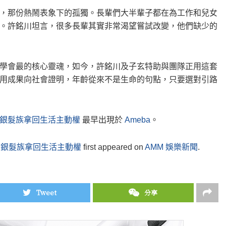
，那份熱鬧表象下的孤獨。長輩們大半輩子都在為工作和兒女
。許銘川坦言，很多長輩其實非常渴望嘗試改變，他們缺少的
學會最的核心靈魂，如今，許銘川及子玄特助與團隊正用這套
用成果向社會證明，年齡從來不是生命的句點，只要選對引路
銀髮族拿回生活主動權
最早出現於
Ameba
。
助銀髮族拿回生活主動權
first appeared on
AMM 娛樂新聞
.
Tweet
分享