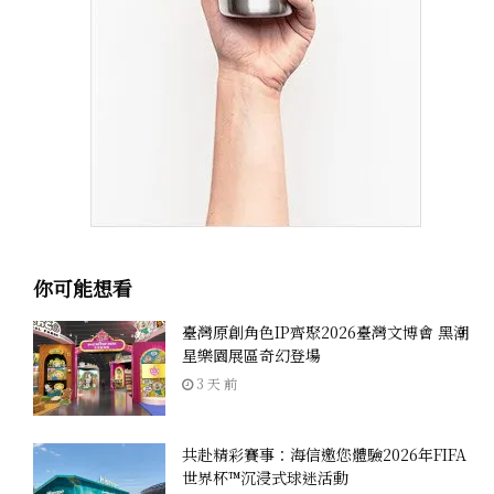
你可能想看
臺灣原創角色IP齊聚2026臺灣文博會 黑潮
星樂園展區奇幻登場
3 天 前
共赴精彩賽事：海信邀您體驗2026年FIFA
世界杯™沉浸式球迷活動