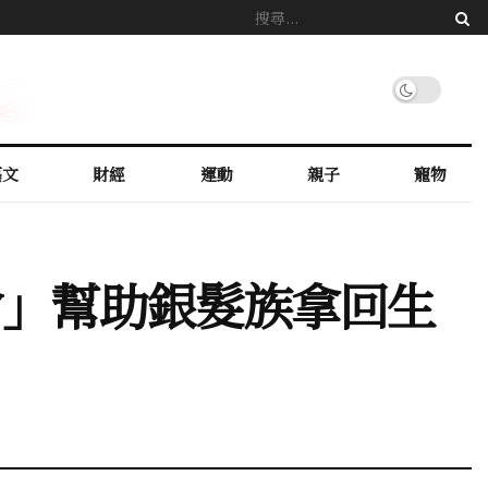
藝文
財經
運動
親子
寵物
會」幫助銀髮族拿回生