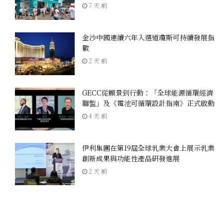
7 天 前
金沙中國連續六年入選道瓊斯可持續發展指
數
2 天 前
GECC從願景到行動：「全球能源循環經濟
聯盟」及《電池可循環設計指南》正式啟動
4 天 前
伊利集團在第19屆全球乳業大會上展示乳業
創新成果與功能性產品研發進展
2 天 前