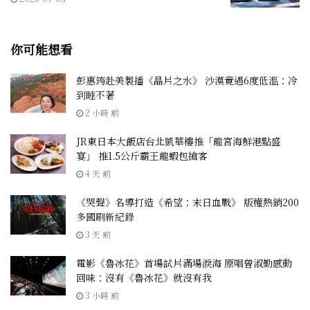
你可能想看
彭惠筠赴美製播《晶片之水》 沙漠竟遇6度低溫：冷
到睡不著
2 小時 前
JR東日本大飯店台北凱華樓推「龍宮海鮮港點盛
宴」 推1.5公斤霸王龍蝦包搶客
4 天 前
《哭聲》名導打造《希望：末日血戰》 版權熱銷200
多國刷新紀錄
3 天 前
電影《魯冰花》首場試片滿場淚海 原唱曾淑勤感動
回味：沒有《魯冰花》就沒有我
3 小時 前