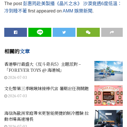
The post
彭惠筠赴美製播《晶片之水》 沙漠竟遇6度低溫：
冷到睡不著
first appeared on
AMM 娛樂新聞
.
相關的
文章
香港舉行最盛大《反斗奇兵5》主題派對 –
「FOREVER TOYS @ 海港城」
2026-07-03
文化幣第三季啾啾妹接棒代言 暑期出任務開跑
2026-07-03
海信為歐洲家庭帶來更智能便捷的制冷體驗 拉
動市場高速增長
2026-07-03