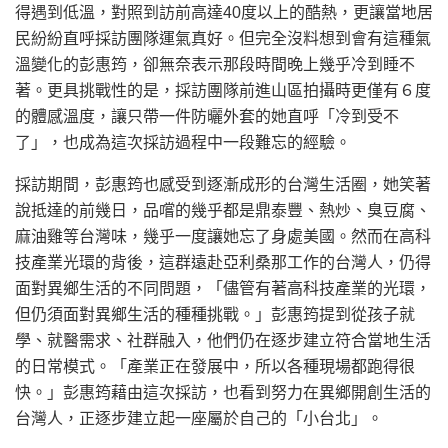
得遇到低溫，對照到訪前高達40度以上的酷熱，更讓當地居
民紛紛直呼採訪團隊運氣真好。但完全沒料想到會有這種氣
溫變化的彭惠筠，卻無奈表示那段時間晚上幾乎冷到睡不
著。更具挑戰性的是，採訪團隊前進山區拍攝時更僅有６度
的體感溫度，讓只帶一件防曬外套的她直呼「冷到受不
了」，也成為這次採訪過程中一段難忘的經驗。
採訪期間，彭惠筠也感受到逐漸成形的台灣生活圈，她笑著
說抵達的前幾日，品嚐的幾乎都是鼎泰豐、熱炒、臭豆腐、
麻油雞等台灣味，幾乎一度讓她忘了身處美國。然而在高科
技產業光環的背後，這群遠赴亞利桑那工作的台灣人，仍得
面對異鄉生活的不同問題，「儘管有著高科技產業的光環，
但仍須面對異鄉生活的種種挑戰。」彭惠筠提到從孩子就
學、就醫需求、社群融入，他們仍在逐步建立符合當地生活
的日常模式。「產業正在發展中，所以各種現場都跑得很
快。」彭惠筠藉由這次採訪，也看到努力在異鄉開創生活的
台灣人，正逐步建立起一座屬於自己的「小台北」。