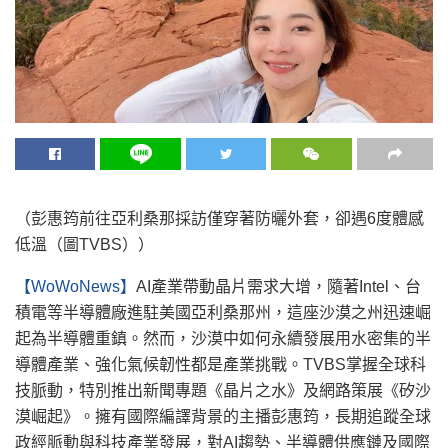
（彭惠筠前往亞利桑那採訪僅穿著防曬外套，卻遇6度體感
低溫（圖TVBS））
【WoWoNews】
AI產業帶動晶片需求大增，隨著Intel、台
積電等半導體廠進駐美國亞利桑那州，這座沙漠之州迅速崛
起為半導體重鎮。然而，沙漠中如何永續發展用水密集的半
導體產業、強化氣候韌性都是產業挑戰。TVBS掌握全球科
技脈動，特別推出新聞專題《晶片之水》及網路策展《矽沙
漠崛起》。擁有國際編譯背景的主播彭惠筠，長期追蹤全球
政經脈動與科技產業發展，對AI趨勢、半導體供應鏈及國際