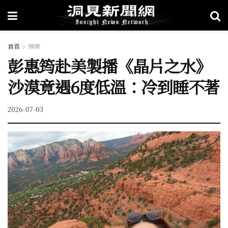
首頁
娛樂
彭惠筠赴美製播《晶片之水》
沙漠竟遇6度低溫：冷到睡不著
2026-07-03