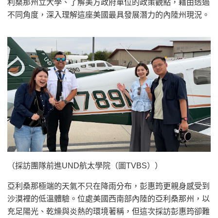
利桑那州立大學、了解美方政府單位的政策觀點，藉由透過
不同角度，深入理解這座美國最具發展潛力的內陸州現況。
（採訪團隊前進UND航太學院（圖TVBS））
亞利桑那極端的天氣不只在降雨分布，彭惠筠更親身感受到
沙漠裡的低溫體驗。位處美國西南部內陸的亞利桑那州，以
充足陽光、乾燥與炎熱的環境著稱，但這次採訪彭惠筠卻難