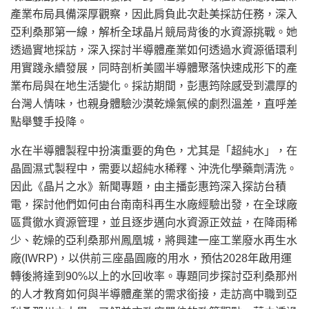
產業布局具備深厚觀察，因此肩負此次赴美採訪任務，深入
亞利桑那第一線，解析全球晶片競局背後的水資源挑戰。她
透過實地採訪，深入探討半導體產業如何透過水資源循環利
用實踐永續發展，同時剖析美國半導體聚落快速成形下的產
業布局與在地生活變化。採訪期間，彭惠筠除感受到濃厚的
台灣人情味，也親身體驗沙漠乾燥氣候的劇烈溫差，直呼差
點舉雙手投降。
水在半導體製程中扮演重要的角色，尤其是「超純水」，在
晶圓濕式製程中，需要以超純水稀釋、沖洗化學藥劑清洗。
因此《晶片之水》新聞專題，由主播彭惠筠深入探訪台積
電，探討他們如何由台南南科再生水廠經驗出發，在全球廠
區貫徹水資源管理，並且逐步邁向水資源正效益，在降雨稀
少、乾燥的亞利桑那州鳳凰城，將興建一座工業廢水再生水
廠(IWRP)，以供前三座晶圓廠的用水，預估2028年啟用運
轉後將達到90%以上的水回收率。專題同步探討亞利桑那州
的人才教育如何與半導體產業的需求銜接，走訪高中職到亞