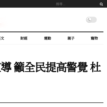
藝文
財經
運動
親子
寵物
導 籲全民提高警覺 杜