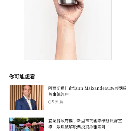
你可能想看
阿爾斯通任命Yann Maixandeau為東亞區
董事總經理
5 天 前
宜蘭縣政府攜手新型電商團隊舉辦反詐宣
導 聚焦破解股票投資詐騙陷阱