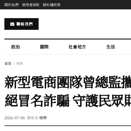
關於我們
使用者條款
隱私權政策
聯絡我們
政治
國際
社會地方
生活
首頁
娛樂
新型電商團隊曾總監攜
絕冒名詐騙 守護民眾
2026-07-06
發布在
娛樂