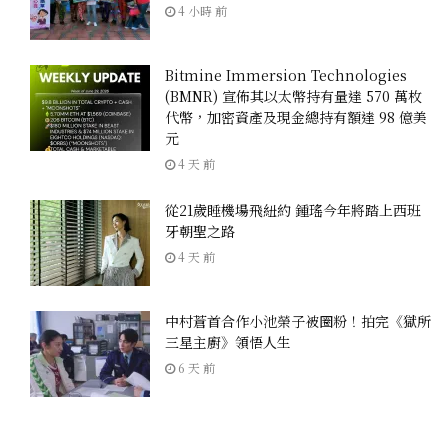
4 小時 前
Bitmine Immersion Technologies
(BMNR) 宣佈其以太幣持有量達 570 萬枚
代幣，加密資產及現金總持有額達 98 億美
元
4 天 前
從21歲睡機場飛紐約 鍾瑤今年將踏上西班
牙朝聖之路
4 天 前
中村蒼首合作小池榮子被圈粉！拍完《獄所
三星主廚》領悟人生
6 天 前