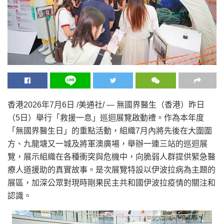
香港
2026年7月6日
/美通社/ — 無國界醫生（香港）
昨日
（5日）舉行「救援一息」巡迴展覽啟動禮。作為本年度
「無國界醫生日」的重點活動，組織7月內將先後在大圍圍
方、九龍塘又一城及將軍澳廣場，舉辦一連三站的巡迴展
覽，展示組織在各種衝突與危機中，向脆弱人群提供緊急醫
療人道援助的真實故事。是次展覽特設以伊波拉病為主題的
展區，加深公眾對現時剛果民主共和國伊波拉疫情的關注和
認識。