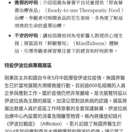
微弱的呼吸
：介紹組織為營養不良兒童提供「即食營
養治療食品」（Ready-to-use Therapeutic Food ）
治療，參觀者可嗅聞食品的花生氣味，多角度了解這
項挽救生命的重要治療。
不安的呼吸
：講述組織如何為受影響人群提供心理支
援；展區設有「靜觀覺知」（Mindfulness）體驗
站，引導參觀者練習專注當下的感官和呼吸節奏。
特設伊波拉病專題展區
剛果民主共和國自今年5月中起爆發伊波拉疫情，無國界醫
生已於當地展開大規模救援行動，目前逾600名組織的人員
正參與應對工作。鑑於疫情仍然非常嚴峻，是次展覽特設以
伊波拉病為主題的展區，加深公眾對該疾病的認識。展區將
展出救援人員於疫區工作時穿着的全套保護裝備、伊波拉病
治療中心內設置的消毒及隔離等物資。帳內將播放紀錄片
《伊波拉戰疫》（Affliction），影片記錄了無國界醫生於
2014年如何應對西非大規模爆發的伊波拉疫情，讓公眾了