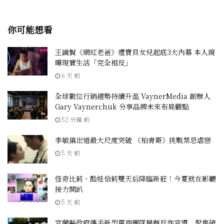
你可能想看
王識賢《網紅老爸》遭寶貝女兒起底3大內幕 本人親
曝現實生活「完全相反」
6 天 前
全球數位行銷趨勢持續升溫 VaynerMedia 創辦人
Gary Vaynerchuk 分享品牌未來布局觀點
52 分鐘 前
李敏鎬出道最大尺度突破 《柏青哥》挑戰禁忌虐戀
5 天 前
怪奇比莉、酷娃恰莉雙天后降臨新莊！今夏就在影廳
接力開趴
5 天 前
宜蘭縣政府攜手新型電商團隊舉辦反詐宣導 聚焦破