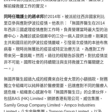
解前線救援工作的實況。
同時任職護士的趙卓邦
於2014年，被派前往西非國家利比
里亞參與應對伊波拉疫情。他表示：「無國界醫生在2014
年西非三國處理疫情應對工作時，負責營運當時最大型的治
療中心，為確診感染個案中的三分一病人提供治療。剛果民
主共和國目前的伊波拉疫情嚴峻，引發是次疫情的本迪布焦
病毒，現時尚無獲批的疫苗或特定治療方法 ，為應對工作
帶來另一重挑戰。然而，過往的經驗告訴我們，對抗疫情並
非不可能，國際社會的持續關注與支持救援工作屬關鍵之
一。」
無國界醫生超過九成的經費來自社會大眾的小額捐款，財務
獨立令組織可以純粹基於醫療需要、迅速應對不同的醫療人
道危機。
組織衷心感謝今年「無國界醫生日」的企業伙伴，
包括BAS (HK) Limited、鎂鎂香港有限公司、威信集團、
Samily Group Company Limited、Ampco Industries
Limited、八方金融集團、Tomson Group Limited ，以及