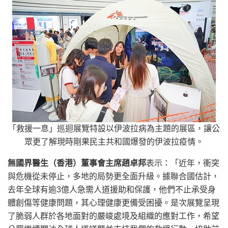
「救援一息」巡迴展覽特設以伊波拉病為主題的展區，讓公
眾更了解現時剛果民主共和國爆發的伊波拉疫情。
無國界醫生（香港）董事會主席趙卓邦
表示：「近年，衝突
與危機從未停止，多地的局勢更全面升級。據聯合國估計，
去年全球有逾3億人急需人道援助和保護，他們不止承受身
體創傷等健康問題，其心理健康更備受困擾。是次展覽呈現
了脆弱人群於各地面對的嚴峻處境及組織的應對工作，希望