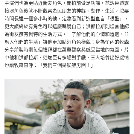
主演們也為更貼近街友角色，開拍前做足功課，范逸臣透露
接演角色後就不斷觀察遊民朋友的神態、動作、生活，妝髮
時間長達一個多小時的他，定妝看到新造型直言「很酷」，
更大讚終於有角色可以這麼跳脫自己；洪都拉斯則坦言他認
為街友擁有獨特的生活方式，「了解他們的心情和遭遇，並
融入他們的生活」讓他更加貼近角色樣貌；身為忙內的牧森
分享前製時期每個禮拜都在萬華觀察與感受當地的氛圍，片
中他和洪都拉斯、范逸臣有多場對手戲，三人培養出好感情
也讓牧森直呼：「我們三個是艋舺男團！」