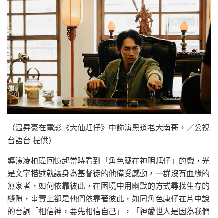
（温昇豪在電影《大仙尪仔》中飾演黑道老大南哥。／公視
台語台 提供）
導演凌柏瑋回憶起當時看到「角色藏在神明尪仔」的戲，光
是文字描述就讓身為基督徒的他備受感動，一群沒有血緣的
無家者，如何依靠彼此，在困境中用幽默的方式尋找生存的
縫隙，事實上卻是他們依靠著彼此，如同角色康仔在片中說
的台詞「相信神，要先相信自己」，「神愛世人是因為我們