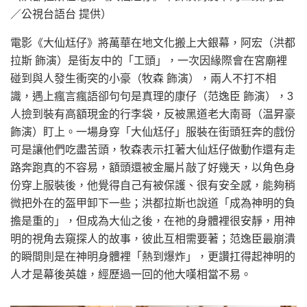
／公視台語台 提供）
電影《大仙尪仔》將萬華在地文化搬上大銀幕，阿宏（洪都
拉斯 飾演）是街友中的「工頭」，一次因緣際會在宮廟裡
碰到與人發生衝突的小豪（牧森 飾演），兩人不打不相
識，遇上瘋言瘋語卻句句是真理的康仔（范逸臣 飾演），3
人撿到裝有高額現金的行李袋，反被黑道老大南哥（温昇豪
飾演）盯上。一場身穿「大仙尪仔」服裝在街頭狂奔的戲份
可是讓他們吃盡苦頭，牧森表示扛著大仙尪仔做動作還有走
路奔跑真的不容易，額頭還被金屬片敲了好幾天，以角色身
份穿上服裝後，他覺得自己有被保護、很有安全感，能夠稍
微把外在的盔甲卸下一些；洪都拉斯也說道「成為神明的負
擔是重的」，但成為大仙之後，在祂的身體裡很安靜，用神
明的視角去窺探人的故事，彼此互相需要著；范逸臣最崩潰
的瞬間則是在神明身體裡「熱到爆炸」，更讚扛得起神明的
人才是幕後英雄，經歷過一回的他大嘆相當不易。