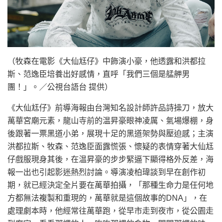
（牧森在電影《大仙尪仔》中飾演小豪，他透露和洪都拉
斯、范逸臣培養出好感情，直呼「我們三個是艋舺男
團！」。／公視台語台 提供）
《大仙尪仔》前導海報由台灣知名設計師許品詩操刀，放大
萬華宮廟元素，龍山寺前的温昇豪眼神凌厲、氣場爆棚，身
後跟著一票黑道小弟，展現十足的黑道架勢與壓迫感；主演
洪都拉斯、牧森、范逸臣面露慌張、懷疑的表情穿著大仙尪
仔戲服現身其後，在温昇豪的步步緊逼下顯得格外反差，海
報一出也引起影迷熱烈討論。導演凌柏瑋談到早在創作初
期，就已經決定全片要在萬華拍攝，「那種生命力是任何地
方都無法複製和重現的，萬華就是這個故事的DNA」，在
處理劇本時，他經常往萬華跑，從早市走到夜市，從公園走