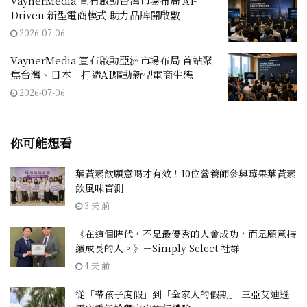
VaynerMedia 宣布啟動台灣市場布局 AI-
Driven 新型電商模式 助力品牌開啟數
2026-07-06
VaynerMedia 宣布啟動亞洲市場布局 首站聚
焦台灣、日本 打造AI驅動新型電商生態
2026-07-06
你可能想看
葉黃素飲願意喝才有效！10位營養師參與莓果葉黃素
飲風味盲測
3 天 前
《在這個時代，不是最優秀的人會成功，而是願意持
續成長的人。》－Simply Select 社群
4 天 前
從「帶孩子度假」到「全家人的假期」 三亞艾迪遜