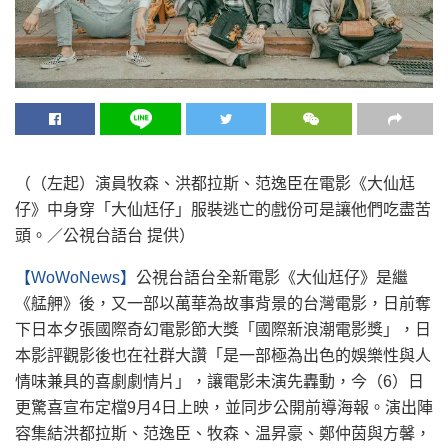
（（左起）演員牧森、洪都拉斯、范逸臣在電影《大仙尪
仔》中身穿「大仙尪仔」服裝逃亡的戲份可是讓他們吃盡苦
頭。／公視台語台 提供）
【WoWoNews】
公視台語台全新電影《大仙尪仔》是繼
《艋舺》後，又一部以萬華為故事背景的台灣電影，日前奪
下日本夕張國際奇幻電影節大獎「國際新浪潮電影獎」，日
本影評觀影後也在社群大讚「是一部極為出色的娛樂性與人
情味兼具的喜劇劇情片」，讓電影未演先轟動，今（6）日
更驚喜宣布定檔9月4日上映，並同步公開前導海報。演出陣
容集結洪都拉斯、范逸臣、牧森、温昇豪、鄭仲茵與方馨，