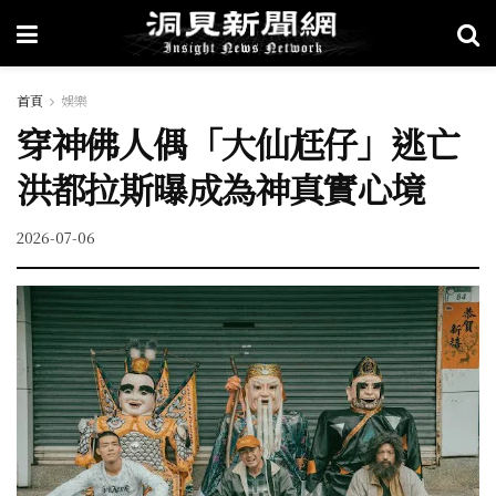
首頁
娛樂
穿神佛人偶「大仙尪仔」逃亡
洪都拉斯曝成為神真實心境
2026-07-06