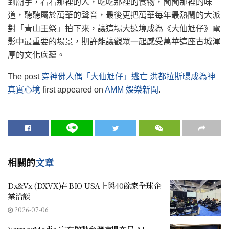
到廟宇，看看那裡的人，吃吃那裡的食物，聞聞那裡的味
道，聽聽屬於萬華的聲音，最後更把萬華每年最熱鬧的大派
對「青山王祭」拍下來，讓這場大遶境成為《大仙尪仔》電
影中最重要的場景，期許能讓觀眾一起感受萬華這座古城渾
厚的文化底蘊。
The post
穿神佛人偶「大仙尪仔」逃亡 洪都拉斯曝成為神
真實心境
first appeared on
AMM 娛樂新聞
.
相關的
文章
Dx&Vx (DXVX)在BIO USA上與40餘家全球企
業洽談
2026-07-06