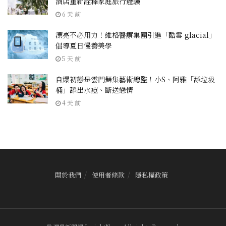
酒店重新詮釋家庭旅行體驗
6 天 前
漂亮不必用力！維格醫療集團引進「酷雪 glacial」
倡導夏日慢養美學
5 天 前
自爆初戀是雲門舞集藝術總監！小S、阿雅「舔垃圾
桶」舔出水痘、斷送戀情
4 天 前
關於我們
使用者條款
隱私權政策