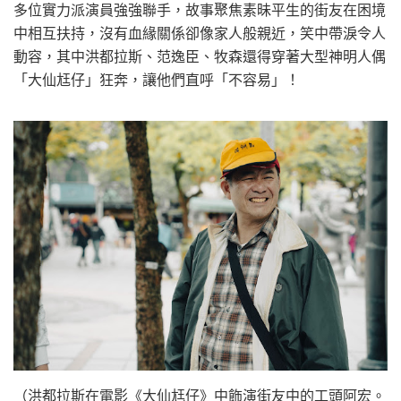
多位實力派演員強強聯手，故事聚焦素昧平生的街友在困境
中相互扶持，沒有血緣關係卻像家人般親近，笑中帶淚令人
動容，其中洪都拉斯、范逸臣、牧森還得穿著大型神明人偶
「大仙尪仔」狂奔，讓他們直呼「不容易」！
（洪都拉斯在電影《大仙尪仔》中飾演街友中的工頭阿宏。