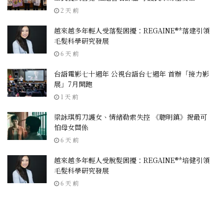
2 天 前
越來越多年輕人受落髮困擾：REGAINE®*落建引領
毛髮科學研究發展
6 天 前
台語電影七十週年 公視台語台七週年 首辦「接力影
展」7月開跑
1 天 前
梁詠琪剪刀護女、情緒勒索失控 《聰明鎮》揭最可
怕母女關係
6 天 前
越來越多年輕人受脫髮困擾：REGAINE®*培健引領
毛髮科學研究發展
6 天 前