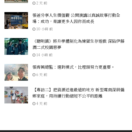
2 天 前
張爸分享人生價值觀 公開演講以真誠故事打動全
場：成功，是讓更多人因你而成長
10 小時 前
《聰明鎮》將升學體制化為煉獄生存遊戲 深陷伊藤
潤二式校園惡夢
14 小時 前
張齊興總監：選對模式，比埋頭努力更重要。
6 天 前
【專訪二】把資源送進最遠的地方 新型電商深耕偏
鄉家庭，用持續行動縮短不公平的距離
4 天 前