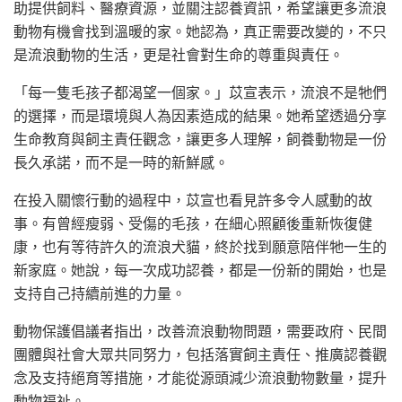
助提供飼料、醫療資源，並關注認養資訊，希望讓更多流浪
動物有機會找到溫暖的家。她認為，真正需要改變的，不只
是流浪動物的生活，更是社會對生命的尊重與責任。
「每一隻毛孩子都渴望一個家。」苡宣表示，流浪不是牠們
的選擇，而是環境與人為因素造成的結果。她希望透過分享
生命教育與飼主責任觀念，讓更多人理解，飼養動物是一份
長久承諾，而不是一時的新鮮感。
在投入關懷行動的過程中，苡宣也看見許多令人感動的故
事。有曾經瘦弱、受傷的毛孩，在細心照顧後重新恢復健
康，也有等待許久的流浪犬貓，終於找到願意陪伴牠一生的
新家庭。她說，每一次成功認養，都是一份新的開始，也是
支持自己持續前進的力量。
動物保護倡議者指出，改善流浪動物問題，需要政府、民間
團體與社會大眾共同努力，包括落實飼主責任、推廣認養觀
念及支持絕育等措施，才能從源頭減少流浪動物數量，提升
動物福祉。