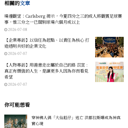
相關的
文章
場邊觀望：Carlsberg 揭示，今夏四分之三的成人將觀賞足球賽
事，惟三分之一已闊別球場六個月或以上
2026-07-08
【企業專訪】以信任為起點、以責任為核心 打
造透明共好的企業文化
2026-07-07
【人物專訪】用善意走出屬於自己的路 苡宣 :
真正有價值的人生，是讓更多人因為你而看見
希望
2026-07-07
你可能想看
穿神佛人偶「大仙尪仔」逃亡 洪都拉斯曝成為神真
實心境