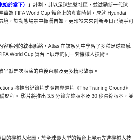
w（未來始於當下）
」
計劃，其以足球連繫社區，並激勵新一代球
FIFA World Cup 舞台上的真實時刻，成就 Hyundai
受控環境，於動態場景中揮灑自如，更印證未來創新今日已觸手可
容系列的敘事脈絡，Atlas 在該系列中學習了多種足球靈感
IFA World Cup 舞台上展示的同一套機械人技術。
道，陸續呈獻是次表演的幕後直擊及更多精彩故事。
Productions 將推出紀錄片式廣告專題片《The Training Ground》
術籌備歷程。 影片將推出 3.5 分鐘完整版本及 30 秒濃縮版本，並
Group 至今最矚目的機械人宏願，於全球最大型的舞台上展示先進機械人技