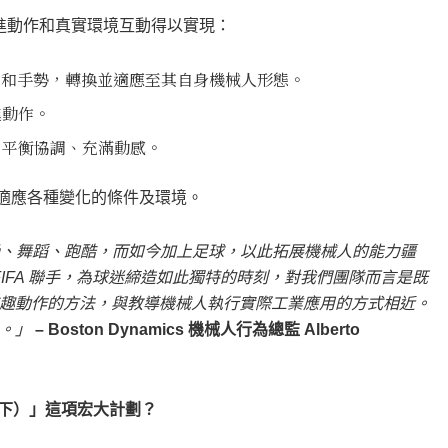
進動作和真實環境互動得以實現：
祝動作和手勢，轉換並適應至其自身機械人形態。
進動作。
、平衡協調、充滿動感。
，並適應各種變化的條件及環境。
——體操、舞蹈、跑酷，而如今加上足球，以此拓展機械人的能力疆
up 及 FIFA 聯手，為球迷締造如此獨特的時刻，對我們團隊而言是既
這些有趣動作的方法，與教導機械人執行實際工業應用的方式相近。
。」
– Boston Dynamics 機械人行為總監 Alberto
來始於當下）」這項宏大計劃？