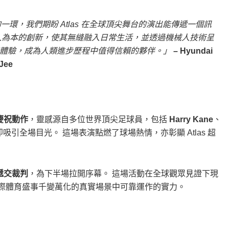
』計劃的一環，我們期盼 Atlas 在全球頂尖舞台的演出能傳遞一個訊
展以人為本的創新，使其無縫融入日常生活，並透過機械人技術呈
體驗，成為人類進步歷程中值得信賴的夥伴。」
– Hyundai
Jee
慶祝動作
，靈感源自多位世界頂尖足球員，包括
Harry Kane
、
吸引全場目光。 這場表演點燃了球場熱情，亦彰顯 Atlas 超
遞交裁判
，為下半場拉開序幕。 這場活動在全球觀眾見證下現
型國際體育盛事千變萬化的真實場景中可靠運作的實力。