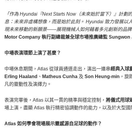
「作為 Hyundai『Next Starts Now（未來始於當下）
息：未來非虛構想像，而是始於此刻。 Hyundai 致力發
現未來移動的新願景——展現機械人如何藉着多元創新的品牌
Motor Company 執行副總裁兼全球市場推廣總監 Sungwon 
中場表演環節上演了甚麼？
中場休息期間，Atlas 從球員通道走出，演出一連串
經典入球
Erling Haaland
、
Matheus Cunha
及
Son Heung-min
，旋即
凡的靈動性及演繹力。
表演完畢後，Atlas 以其一貫的精準與穩定控制，
將儀式用球
場上演，盡顯 Atlas 執行精密協調動作的能力，以及於大
Atlas 如何學會現場展示靈感源自足球的動作？