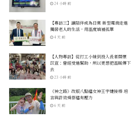
24 小時 前
【專訪三】讓陪伴成為日常 新型電商走進
獨居老人的生活，用溫度填補孤單
4 天 前
【人物專訪】從打工小妹到投入長者關懷
苡宣：曾經受過幫助，所以更想把溫暖傳下
去
23 小時 前
《神之路》改版八點檔女神王宇婕接棒 坦
言與許效舜搭檔有壓力
6 天 前